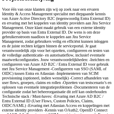
Voor één van onze klanten zijn wij op zoek naar een ervaren
Identity & Access Management specialist met diepgaande kennis
van Azure Active Directory B2C (tegenwoordig Entra External ID)
en ervaring met het koppelen van identity providers aan Jira Service
Management. Onze klant maakt gebruik van een externe identity
provider op basis van Entra External ID. De wens is om deze
gebruikersstroom naadloos te koppelen aan Jira Service
Management, zodat gebruikers veilig en efficiënt kunnen inloggen
en de juiste rechten krijgen binnen de serviceportal. Je gaat
verantwoordelijk zijn voor het opzetten, configureren en testen van
de volledige authenticatie- en autorisatieflow, inclusief eventuele
maatwerkconfiguraties. Jouw verantwoordelijkheden: -Inrichten en
configureren van Azure AD B2C / Entra External ID voor gebruik
met Jira Service Management -Configureren van SSO (SAML of
OIDC) tussen Entra en Atlassian -Implementeren van SCIM
provisioning (optioneel, indien wenselijk) -Correct afhandelen van
user flows, groepen, claims en rollen -Opzetten van testscenario’s en
oplossen van eventuele integratieproblemen -Documenteren van de
configuratie zodat het beheerorganisatie dit zelf kan onderhouden
Technische stack / Must-haves: -Ervaring met Azure AD B2C /
Entra External ID (User Flows, Custom Policies, Claims,
OIDC/SAML) -Ervaring met Atlassian Access en koppelingen met
externe identity providers -Kennis van OAuth2, OpenID Connect