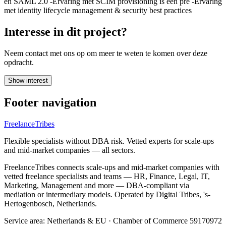
en SAML 2.0 -Ervaring met SCIM provisioning is een pré -Ervaring
met identity lifecycle management & security best practices
Interesse in dit project?
Neem contact met ons op om meer te weten te komen over deze
opdracht.
Show interest
Footer navigation
FreelanceTribes
Flexible specialists without DBA risk. Vetted experts for scale-ups
and mid-market companies — all sectors.
FreelanceTribes connects scale-ups and mid-market companies with
vetted freelance specialists and teams — HR, Finance, Legal, IT,
Marketing, Management and more — DBA-compliant via
mediation or intermediary models. Operated by Digital Tribes, 's-
Hertogenbosch, Netherlands.
Service area: Netherlands & EU
·
Chamber of Commerce 59170972