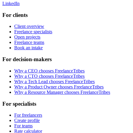
LinkedIn
For clients
Client overview
Freelance specialists
Open projects
Freelance teams
Book an intake
For decision-makers
Why a CEO chooses FreelanceTribes
Why a CTO chooses FreelanceTribes
Why a Tech Lead chooses FreelanceTribes
Why a Product Owner chooses FreelanceTribes
Why a Resource Manager chooses FreelanceTribes
For specialists
For freelancers
Create profile
For teams
Rate calculator