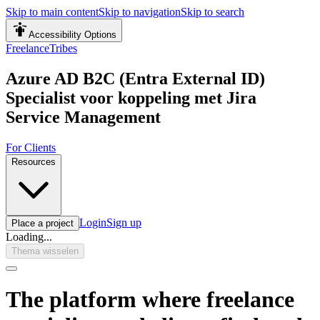
Skip to main content
Skip to navigation
Skip to search
Accessibility Options
FreelanceTribes
Azure AD B2C (Entra External ID)
Specialist voor koppeling met Jira
Service Management
For Clients
Resources
Login
Sign up
Place a project
Loading...
Thema wisselen
The platform where freelance