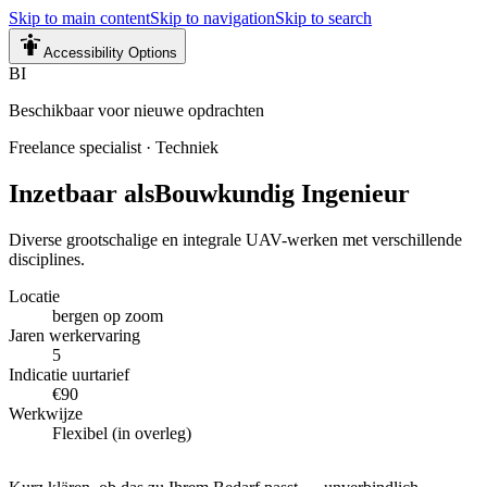
Skip to main content
Skip to navigation
Skip to search
Accessibility Options
BI
Beschikbaar voor nieuwe opdrachten
Freelance specialist
·
Techniek
Inzetbaar als
Bouwkundig Ingenieur
Diverse grootschalige en integrale UAV-werken met verschillende
disciplines.
Locatie
bergen op zoom
Jaren werkervaring
5
Indicatie uurtarief
€90
Werkwijze
Flexibel (in overleg)