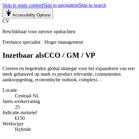
Skip to main content
Skip to navigation
Skip to search
Accessibility Options
CV
Beschikbaar voor nieuwe opdrachten
Freelance specialist
·
Hoger management
Inzetbaar als
CCO / GM / VP
Creeren en begeleiden global strategie voor het expanderen van een
merk gebaseerd op mark vs product relevantie, consumenten
aankoopgedrag, economische outlook, complexi…
Locatie
Centraal NL
Jaren werkervaring
25
Indicatie uurtarief
€150
Werkwijze
Hybride