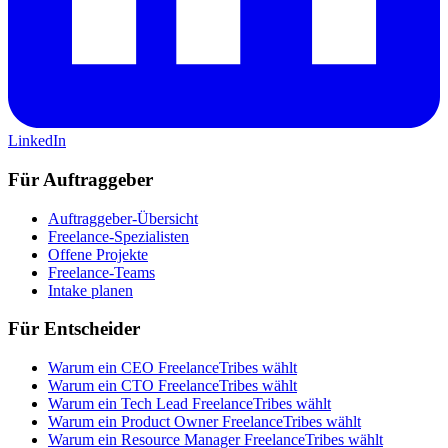
LinkedIn
Für Auftraggeber
Auftraggeber-Übersicht
Freelance-Spezialisten
Offene Projekte
Freelance-Teams
Intake planen
Für Entscheider
Warum ein CEO FreelanceTribes wählt
Warum ein CTO FreelanceTribes wählt
Warum ein Tech Lead FreelanceTribes wählt
Warum ein Product Owner FreelanceTribes wählt
Warum ein Resource Manager FreelanceTribes wählt