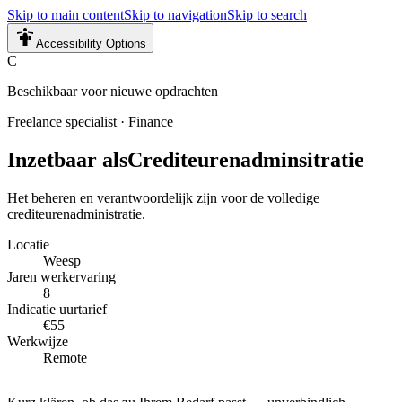
Skip to main content
Skip to navigation
Skip to search
Accessibility Options
C
Beschikbaar voor nieuwe opdrachten
Freelance specialist
·
Finance
Inzetbaar als
Crediteurenadminsitratie
Het beheren en verantwoordelijk zijn voor de volledige
crediteurenadministratie.
Locatie
Weesp
Jaren werkervaring
8
Indicatie uurtarief
€55
Werkwijze
Remote