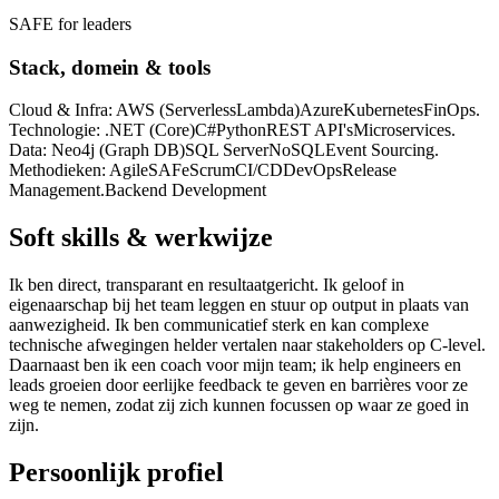
SAFE for leaders
Stack, domein & tools
Cloud & Infra: AWS (Serverless
Lambda)
Azure
Kubernetes
FinOps.
Technologie: .NET (Core)
C#
Python
REST API's
Microservices.
Data: Neo4j (Graph DB)
SQL Server
NoSQL
Event Sourcing.
Methodieken: Agile
SAFe
Scrum
CI/CD
DevOps
Release
Management.
Backend Development
Soft skills & werkwijze
Ik ben direct, transparant en resultaatgericht. Ik geloof in
eigenaarschap bij het team leggen en stuur op output in plaats van
aanwezigheid. Ik ben communicatief sterk en kan complexe
technische afwegingen helder vertalen naar stakeholders op C-level.
Daarnaast ben ik een coach voor mijn team; ik help engineers en
leads groeien door eerlijke feedback te geven en barrières voor ze
weg te nemen, zodat zij zich kunnen focussen op waar ze goed in
zijn.
Persoonlijk profiel