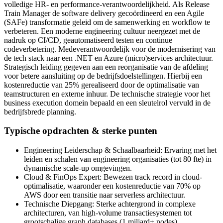
volledige HR- en performance-verantwoordelijkheid. Als Release
Train Manager de software delivery gecoördineerd en een Agile
(SAFe) transformatie geleid om de samenwerking en workflow te
verbeteren. Een moderne engineering cultuur neergezet met de
nadruk op CI/CD, geautomatiseerd testen en continue
codeverbetering. Medeverantwoordelijk voor de modernisering van
de tech stack naar een .NET en Azure (micro)services architectuur.
Strategisch leiding gegeven aan een reorganisatie van de afdeling
voor betere aansluiting op de bedrijfsdoelstellingen. Hierbij een
kostenreductie van 25% gerealiseerd door de optimalisatie van
teamstructuren en externe inhuur. De technische strategie voor het
business execution domein bepaald en een sleutelrol vervuld in de
bedrijfsbrede planning.
Typische opdrachten & sterke punten
Engineering Leiderschap & Schaalbaarheid: Ervaring met het
leiden en schalen van engineering organisaties (tot 80 fte) in
dynamische scale-up omgevingen.
Cloud & FinOps Expert: Bewezen track record in cloud-
optimalisatie, waaronder een kostenreductie van 70% op
AWS door een transitie naar serverless architectuur.
Technische Diepgang: Sterke achtergrond in complexe
architecturen, van high-volume transactiesystemen tot
grootschalige graph databases (1 miljard+ nodes).