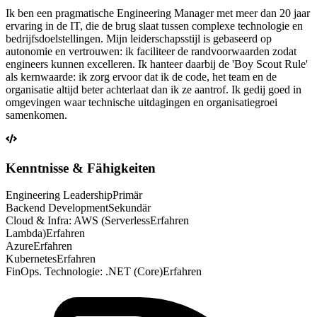
Ik ben een pragmatische Engineering Manager met meer dan 20 jaar
ervaring in de IT, die de brug slaat tussen complexe technologie en
bedrijfsdoelstellingen. Mijn leiderschapsstijl is gebaseerd op
autonomie en vertrouwen: ik faciliteer de randvoorwaarden zodat
engineers kunnen excelleren. Ik hanteer daarbij de 'Boy Scout Rule'
als kernwaarde: ik zorg ervoor dat ik de code, het team en de
organisatie altijd beter achterlaat dan ik ze aantrof. Ik gedij goed in
omgevingen waar technische uitdagingen en organisatiegroei
samenkomen.
Kenntnisse & Fähigkeiten
Engineering Leadership
Primär
Backend Development
Sekundär
Cloud & Infra: AWS (Serverless
Erfahren
Lambda)
Erfahren
Azure
Erfahren
Kubernetes
Erfahren
FinOps. Technologie: .NET (Core)
Erfahren