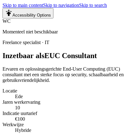
Skip to main content
Skip to navigation
Skip to search
Accessibility Options
WC
Momenteel niet beschikbaar
Freelance specialist
·
IT
Inzetbaar als
EUC Consultant
Ervaren en oplossingsgerichte End-User Computing (EUC)
consultant met een sterke focus op security, schaalbaarheid en
gebruiksvriendelijkheid.
Locatie
Ede
Jaren werkervaring
10
Indicatie uurtarief
€100
Werkwijze
Hybride