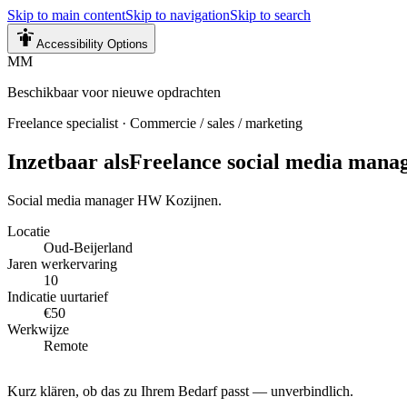
Skip to main content
Skip to navigation
Skip to search
Accessibility Options
MM
Beschikbaar voor nieuwe opdrachten
Freelance specialist
·
Commercie / sales / marketing
Inzetbaar als
Freelance social media mana
Social media manager HW Kozijnen.
Locatie
Oud-Beijerland
Jaren werkervaring
10
Indicatie uurtarief
€50
Werkwijze
Remote
Kurz klären, ob das zu Ihrem Bedarf passt — unverbindlich.