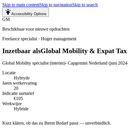
Skip to main content
Skip to navigation
Skip to search
Accessibility Options
GM
Beschikbaar voor nieuwe opdrachten
Freelance specialist
·
Hoger management
Inzetbaar als
Global Mobility & Expat Tax
Global Mobility specialist (interim)- Capgemini Nederland (juni 2024-
Locatie
Hybryde
Jaren werkervaring
20
Indicatie uurtarief
€105
Werkwijze
Hybride
Kurz klären, ob das zu Ihrem Bedarf passt — unverbindlich.