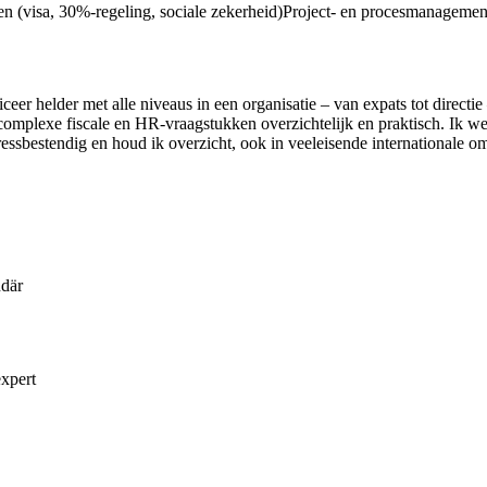
n (visa, 30%-regeling, sociale zekerheid)
Project- en procesmanagemen
eer helder met alle niveaus in een organisatie – van expats tot direct
omplexe fiscale en HR-vraagstukken overzichtelijk en praktisch. Ik w
ressbestendig en houd ik overzicht, ook in veeleisende internationale 
där
expert