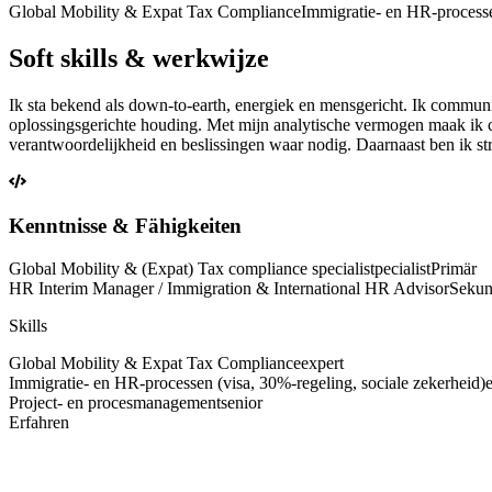
Global Mobility & Expat Tax Compliance
Immigratie- en HR-processe
Soft skills & werkwijze
Ik sta bekend als down-to-earth, energiek en mensgericht. Ik communic
oplossingsgerichte houding. Met mijn analytische vermogen maak ik c
verantwoordelijkheid en beslissingen waar nodig. Daarnaast ben ik st
Kenntnisse & Fähigkeiten
Global Mobility & (Expat) Tax compliance specialistpecialist
Primär
HR Interim Manager / Immigration & International HR Advisor
Sekun
Skills
Global Mobility & Expat Tax Compliance
expert
Immigratie- en HR-processen (visa, 30%-regeling, sociale zekerheid)
Project- en procesmanagement
senior
Erfahren