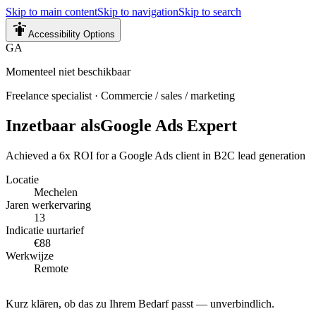
Skip to main content
Skip to navigation
Skip to search
Accessibility Options
GA
Momenteel niet beschikbaar
Freelance specialist
·
Commercie / sales / marketing
Inzetbaar als
Google Ads Expert
Achieved a 6x ROI for a Google Ads client in B2C lead generation
Locatie
Mechelen
Jaren werkervaring
13
Indicatie uurtarief
€88
Werkwijze
Remote
Kurz klären, ob das zu Ihrem Bedarf passt — unverbindlich.