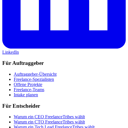
LinkedIn
Für Auftraggeber
Auftraggeber-Übersicht
Freelance-Spezialisten
Offene Projekte
Freelance-Teams
Intake planen
Für Entscheider
Warum ein CEO FreelanceTribes wählt
Warum ein CTO FreelanceTribes wählt
Warum ein Tech Lead FreelanceTribes wählt