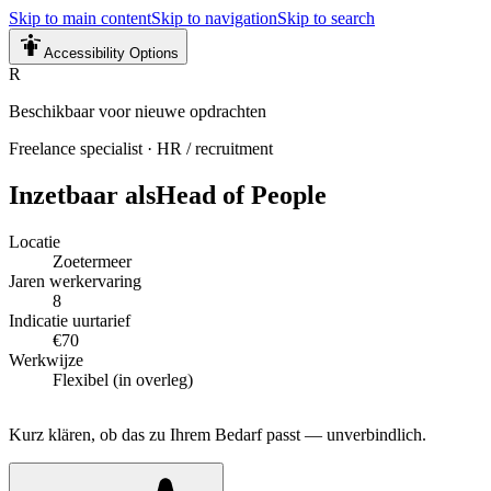
Skip to main content
Skip to navigation
Skip to search
Accessibility Options
R
Beschikbaar voor nieuwe opdrachten
Freelance specialist
·
HR / recruitment
Inzetbaar als
Head of People
Locatie
Zoetermeer
Jaren werkervaring
8
Indicatie uurtarief
€70
Werkwijze
Flexibel (in overleg)
Kurz klären, ob das zu Ihrem Bedarf passt — unverbindlich.