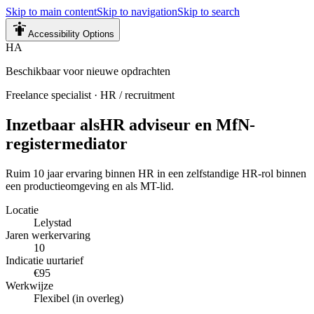
Skip to main content
Skip to navigation
Skip to search
Accessibility Options
HA
Beschikbaar voor nieuwe opdrachten
Freelance specialist
·
HR / recruitment
Inzetbaar als
HR adviseur en MfN-
registermediator
Ruim 10 jaar ervaring binnen HR in een zelfstandige HR-rol binnen
een productieomgeving en als MT-lid.
Locatie
Lelystad
Jaren werkervaring
10
Indicatie uurtarief
€95
Werkwijze
Flexibel (in overleg)