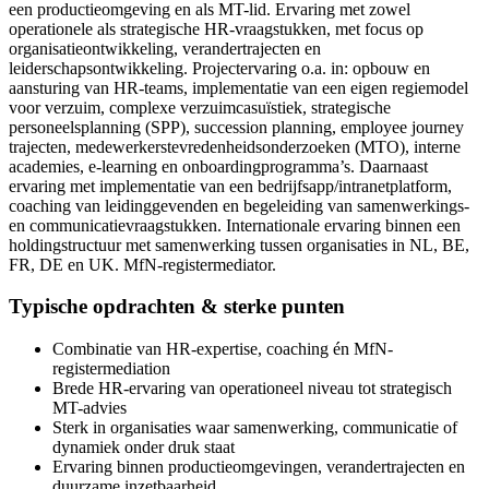
een productieomgeving en als MT-lid. Ervaring met zowel
operationele als strategische HR-vraagstukken, met focus op
organisatieontwikkeling, verandertrajecten en
leiderschapsontwikkeling. Projectervaring o.a. in: opbouw en
aansturing van HR-teams, implementatie van een eigen regiemodel
voor verzuim, complexe verzuimcasuïstiek, strategische
personeelsplanning (SPP), succession planning, employee journey
trajecten, medewerkerstevredenheidsonderzoeken (MTO), interne
academies, e-learning en onboardingprogramma’s. Daarnaast
ervaring met implementatie van een bedrijfsapp/intranetplatform,
coaching van leidinggevenden en begeleiding van samenwerkings-
en communicatievraagstukken. Internationale ervaring binnen een
holdingstructuur met samenwerking tussen organisaties in NL, BE,
FR, DE en UK. MfN-registermediator.
Typische opdrachten & sterke punten
Combinatie van HR-expertise, coaching én MfN-
registermediation
Brede HR-ervaring van operationeel niveau tot strategisch
MT-advies
Sterk in organisaties waar samenwerking, communicatie of
dynamiek onder druk staat
Ervaring binnen productieomgevingen, verandertrajecten en
duurzame inzetbaarheid