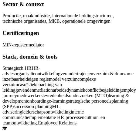
Sector & context
Productie, maakindustrie, internationale holdingstructuren,
technische organisaties, MKB, operationele omgevingen
Certificeringen
MfN-registermediator
Stack, domein & tools
Strategisch HR
HR-
advies
organisatieontwikkeling
verandertrajecten
verzuim & duurzame
inzetbaarheid
eigen regiemodel verzuim
complexe
verzuimcasuïstiek
coaching van
leidinggevenden
mediation
arbeidsdynamiek
conflictbegeleiding
employ
journey
medewerkerstevredenheidsonderzoeken (MTO)
learning &
development
onboarding
e-learning
strategische personeelsplanning
(SPP)
succession planning
MT-
advisering
leiderschapsontwikkeling
interne
communicatie
implementatie HR-processen
cultuur- en
teamontwikkeling.
Employee Relations