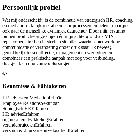
Persoonlijk profiel
Wat mij onderscheidt, is de combinatie van strategisch HR, coaching
en mediation. Ik kijk niet alleen naar processen en beleid, maar juist
ook naar de menselijke dynamiek daarachter. Door mijn ervaring
binnen productieomgevingen én mijn achtergrond als MfN-
registermediator ben ik sterk in situaties waarin samenwerking,
communicatie of verandering onder druk staat. Ik beweeg
gemakkelijk tussen directie, management en werkvloer en
combineer een praktische aanpak met oog voor verbinding,
draagvlak en duurzame oplossingen.
Kenntnisse & Fähigkeiten
HR advies en Mediation
Primär
Employee Relations
Sekundär
Strategisch HR
Erfahren
HR-advies
Erfahren
organisatieontwikkeling
Erfahren
verandertrajecten
Erfahren
verzuim & duurzame inzetbaarheid
Erfahren