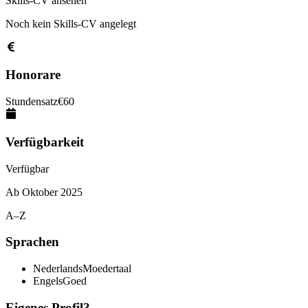
Skills-CV ansehen
Noch kein Skills-CV angelegt
Honorare
Stundensatz
€
60
Verfügbarkeit
Verfügbar
Ab
Oktober 2025
A–Z
Sprachen
Nederlands
Moedertaal
Engels
Goed
Eigenes Profil?