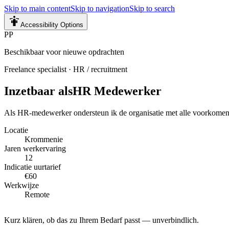
Skip to main content
Skip to navigation
Skip to search
Accessibility Options
PP
Beschikbaar voor nieuwe opdrachten
Freelance specialist
·
HR / recruitment
Inzetbaar als
HR Medewerker
Als HR-medewerker ondersteun ik de organisatie met alle voorkomend
Locatie
Krommenie
Jaren werkervaring
12
Indicatie uurtarief
€60
Werkwijze
Remote
Kurz klären, ob das zu Ihrem Bedarf passt — unverbindlich.