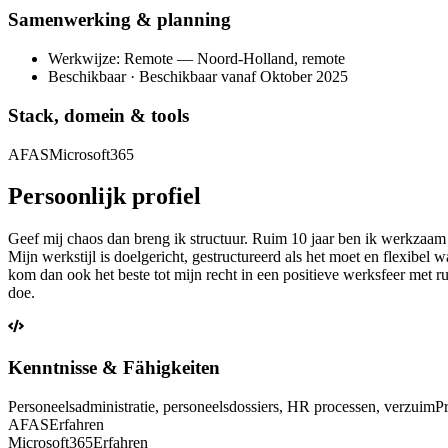
Samenwerking & planning
Werkwijze: Remote — Noord-Holland, remote
Beschikbaar · Beschikbaar vanaf Oktober 2025
Stack, domein & tools
AFAS
Microsoft365
Persoonlijk profiel
Geef mij chaos dan breng ik structuur. Ruim 10 jaar ben ik werkzaam i
Mijn werkstijl is doelgericht, gestructureerd als het moet en flexibel 
kom dan ook het beste tot mijn recht in een positieve werksfeer met 
doe.
Kenntnisse & Fähigkeiten
Personeelsadministratie, personeelsdossiers, HR processen, verzuim
P
AFAS
Erfahren
Microsoft365
Erfahren