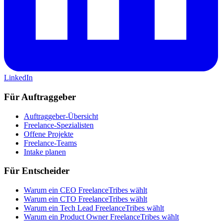
LinkedIn
Für Auftraggeber
Auftraggeber-Übersicht
Freelance-Spezialisten
Offene Projekte
Freelance-Teams
Intake planen
Für Entscheider
Warum ein CEO FreelanceTribes wählt
Warum ein CTO FreelanceTribes wählt
Warum ein Tech Lead FreelanceTribes wählt
Warum ein Product Owner FreelanceTribes wählt