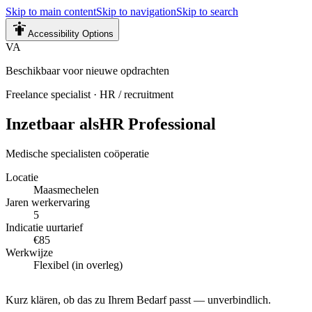
Skip to main content
Skip to navigation
Skip to search
Accessibility Options
VA
Beschikbaar voor nieuwe opdrachten
Freelance specialist
·
HR / recruitment
Inzetbaar als
HR Professional
Medische specialisten coöperatie
Locatie
Maasmechelen
Jaren werkervaring
5
Indicatie uurtarief
€85
Werkwijze
Flexibel (in overleg)
Kurz klären, ob das zu Ihrem Bedarf passt — unverbindlich.