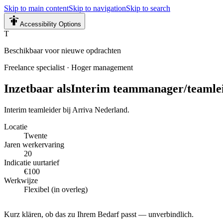
Skip to main content
Skip to navigation
Skip to search
Accessibility Options
T
Beschikbaar voor nieuwe opdrachten
Freelance specialist
·
Hoger management
Inzetbaar als
Interim teammanager/teamle
Interim teamleider bij Arriva Nederland.
Locatie
Twente
Jaren werkervaring
20
Indicatie uurtarief
€100
Werkwijze
Flexibel (in overleg)
Kurz klären, ob das zu Ihrem Bedarf passt — unverbindlich.