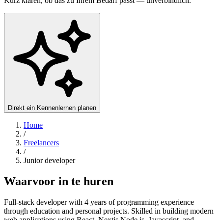
Kurz klären, ob das zu Ihrem Bedarf passt — unverbindlich.
Direkt ein Kennenlernen planen
Home
/
Freelancers
/
Junior developer
Waarvoor in te huren
Full-stack developer with 4 years of programming experience
through education and personal projects. Skilled in building modern
web applications using React, Nextjs Node.js, Javascript, and