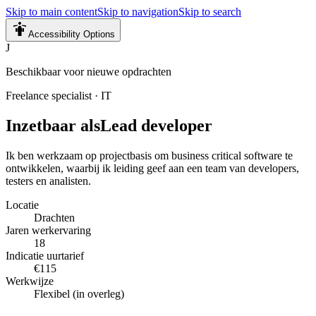
Skip to main content
Skip to navigation
Skip to search
Accessibility Options
J
Beschikbaar voor nieuwe opdrachten
Freelance specialist
·
IT
Inzetbaar als
Lead developer
Ik ben werkzaam op projectbasis om business critical software te
ontwikkelen, waarbij ik leiding geef aan een team van developers,
testers en analisten.
Locatie
Drachten
Jaren werkervaring
18
Indicatie uurtarief
€115
Werkwijze
Flexibel (in overleg)