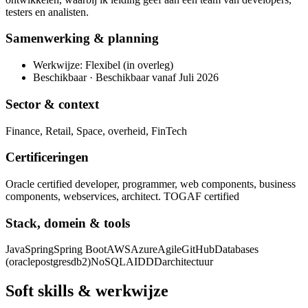
testers en analisten.
Samenwerking & planning
Werkwijze: Flexibel (in overleg)
Beschikbaar · Beschikbaar vanaf Juli 2026
Sector & context
Finance, Retail, Space, overheid, FinTech
Certificeringen
Oracle certified developer, programmer, web components, business
components, webservices, architect. TOGAF certified
Stack, domein & tools
Java
Spring
Spring Boot
AWS
Azure
Agile
GitHub
Databases
(oracle
postgres
db2)
NoSQL
AI
DDD
architectuur
Soft skills & werkwijze