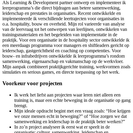
Als Learning & Development partner ontwerp en implementeer ik
leerprogramma’s die direct bijdragen aan betere samenwerking,
leiderschap en prestaties in organisaties. Recent ontwikkelde en
implementeerde ik verschillende leertrajecten voor organisaties in
o.a. hospitality, bouw en overheid. Mijn rol varieerde van analyse
van de leervraag tot het ontwerpen van leerlijnen, ontwikkelen van
trainingsmaterialen en het begeleiden van implementatie in de
praktijk. Voor een organisatie in de hospitality sector ontwikkelde ik
een meerdaags programma voor managers en shiftleaders gericht op
leiderschap, gastgerichtheid en coaching op competenties. Voor
bouw- en infrabedrijven ontwikkelde ik leerprogramma’s rondom
samenwerking, eigenaarschap en vakmanschap op de werkvloer.
Mijn aanpak combineert praktijkgerichte training, werkvormen zoals
simulaties en serious games, en directe toepassing op het werk.
Voorkeur voor projecten
Ik werk het liefst aan projecten waar leren niet alleen een
training is, maar een echte beweging in de organisatie op gang
brengt.
Mijn ideale opdracht begint met een vraag zoals: “Hoe krijgen
we onze mensen echt in beweging?” of “Hoe zorgen we dat
samenwerking en leiderschap in de praktijk beter werken?”
In zo’n project analyseer ik eerst wat er speelt in de
organisatie: cultuur, samenwerking, leiderschap en