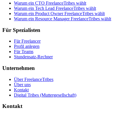
Warum ein CTO FreelanceTribes wählt
Warum ein Tech Lead FreelanceTribes wählt
Warum ein Product Owner FreelanceTribes wählt
Warum ein Resource Manager FreelanceTribes wählt
Für Spezialisten
Für Freelancer
Profil anlegen
Für Teams
Stundensatz-Rechner
Unternehmen
Über FreelanceTribes
Über uns
Kontakt
Digital Tribes (Muttergesellschaft)
Kontakt