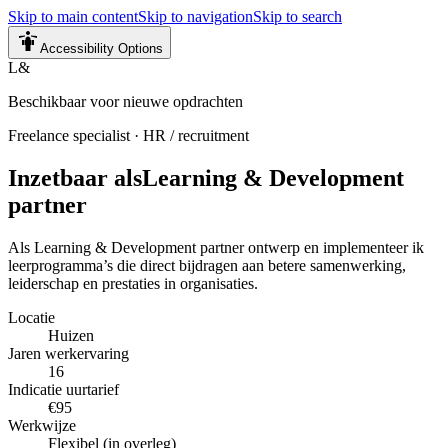
Skip to main content
Skip to navigation
Skip to search
Accessibility Options
L&
Beschikbaar voor nieuwe opdrachten
Freelance specialist
·
HR / recruitment
Inzetbaar als
Learning & Development
partner
Als Learning & Development partner ontwerp en implementeer ik
leerprogramma’s die direct bijdragen aan betere samenwerking,
leiderschap en prestaties in organisaties.
Locatie
Huizen
Jaren werkervaring
16
Indicatie uurtarief
€95
Werkwijze
Flexibel (in overleg)