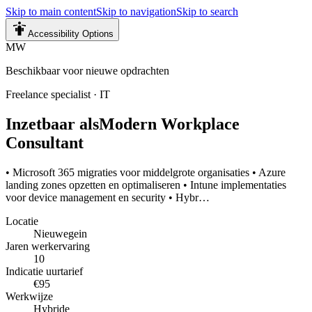
Skip to main content
Skip to navigation
Skip to search
Accessibility Options
MW
Beschikbaar voor nieuwe opdrachten
Freelance specialist
·
IT
Inzetbaar als
Modern Workplace
Consultant
• Microsoft 365 migraties voor middelgrote organisaties • Azure
landing zones opzetten en optimaliseren • Intune implementaties
voor device management en security • Hybr…
Locatie
Nieuwegein
Jaren werkervaring
10
Indicatie uurtarief
€95
Werkwijze
Hybride