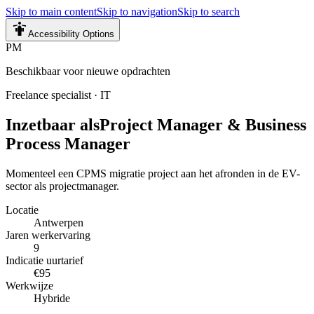
Skip to main content
Skip to navigation
Skip to search
Accessibility Options
PM
Beschikbaar voor nieuwe opdrachten
Freelance specialist
·
IT
Inzetbaar als
Project Manager & Business
Process Manager
Momenteel een CPMS migratie project aan het afronden in de EV-
sector als projectmanager.
Locatie
Antwerpen
Jaren werkervaring
9
Indicatie uurtarief
€95
Werkwijze
Hybride