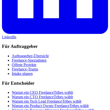
LinkedIn
Für Auftraggeber
Auftraggeber-Übersicht
Freelance-Spezialisten
Offene Projekte
Freelance-Teams
Intake planen
Für Entscheider
Warum ein CEO FreelanceTribes wählt
Warum ein CTO FreelanceTribes wählt
Warum ein Tech Lead FreelanceTribes wählt
Warum ein Product Owner FreelanceTribes wählt