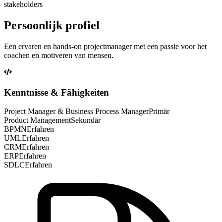
stakeholders
Persoonlijk profiel
Een ervaren en hands-on projectmanager met een passie voor het
coachen en motiveren van mensen.
Kenntnisse & Fähigkeiten
Project Manager & Business Process Manager
Primär
Product Management
Sekundär
BPMN
Erfahren
UML
Erfahren
CRM
Erfahren
ERP
Erfahren
SDLC
Erfahren