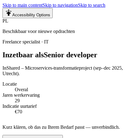
Skip to main content
Skip to navigation
Skip to search
Accessibility Options
PL
Beschikbaar voor nieuwe opdrachten
Freelance specialist
·
IT
Inzetbaar als
Senior developer
InShared – Microservices-transformatieproject (sep–dec 2025,
Utrecht).
Locatie
Overal
Jaren werkervaring
29
Indicatie uurtarief
€70
Kurz klären, ob das zu Ihrem Bedarf passt — unverbindlich.