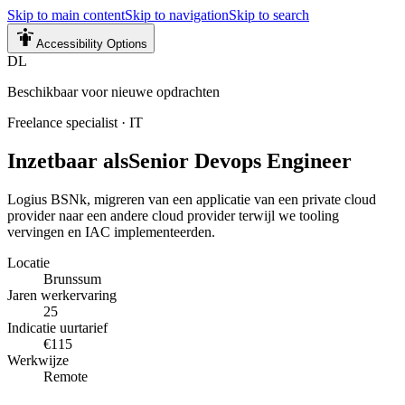
Skip to main content
Skip to navigation
Skip to search
Accessibility Options
DL
Beschikbaar voor nieuwe opdrachten
Freelance specialist
·
IT
Inzetbaar als
Senior Devops Engineer
Logius BSNk, migreren van een applicatie van een private cloud
provider naar een andere cloud provider terwijl we tooling
vervingen en IAC implementeerden.
Locatie
Brunssum
Jaren werkervaring
25
Indicatie uurtarief
€115
Werkwijze
Remote