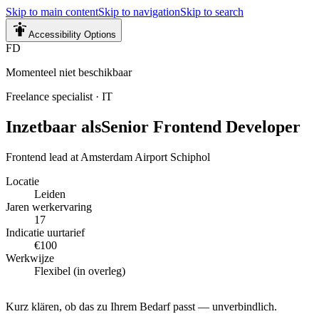
Skip to main content
Skip to navigation
Skip to search
Accessibility Options
FD
Momenteel niet beschikbaar
Freelance specialist
·
IT
Inzetbaar als
Senior Frontend Developer
Frontend lead at Amsterdam Airport Schiphol
Locatie
Leiden
Jaren werkervaring
17
Indicatie uurtarief
€100
Werkwijze
Flexibel (in overleg)
Kurz klären, ob das zu Ihrem Bedarf passt — unverbindlich.