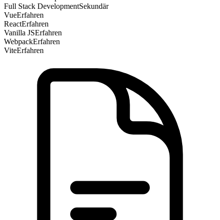
Full Stack Development
Sekundär
Vue
Erfahren
React
Erfahren
Vanilla JS
Erfahren
Webpack
Erfahren
Vite
Erfahren