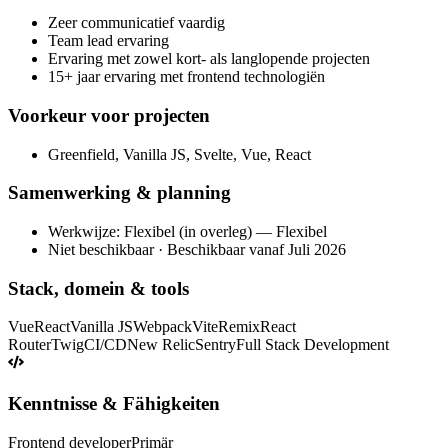
Zeer communicatief vaardig
Team lead ervaring
Ervaring met zowel kort- als langlopende projecten
15+ jaar ervaring met frontend technologiën
Voorkeur voor projecten
Greenfield, Vanilla JS, Svelte, Vue, React
Samenwerking & planning
Werkwijze: Flexibel (in overleg) — Flexibel
Niet beschikbaar · Beschikbaar vanaf Juli 2026
Stack, domein & tools
Vue
React
Vanilla JS
Webpack
Vite
Remix
React
Router
Twig
CI/CD
New Relic
Sentry
Full Stack Development
Kenntnisse & Fähigkeiten
Frontend developer
Primär