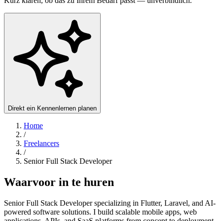
Kurz klären, ob das zu Ihrem Bedarf passt — unverbindlich.
Direkt ein Kennenlernen planen
Home
/
Freelancers
/
Senior Full Stack Developer
Waarvoor in te huren
Senior Full Stack Developer specializing in Flutter, Laravel, and AI-
powered software solutions. I build scalable mobile apps, web
applications, APIs, and SaaS platforms from concept to deployment.