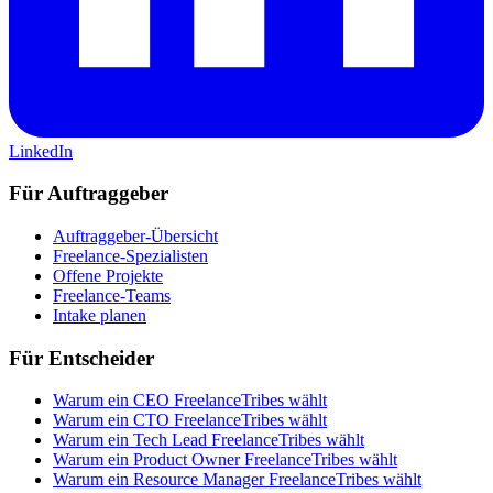
LinkedIn
Für Auftraggeber
Auftraggeber-Übersicht
Freelance-Spezialisten
Offene Projekte
Freelance-Teams
Intake planen
Für Entscheider
Warum ein CEO FreelanceTribes wählt
Warum ein CTO FreelanceTribes wählt
Warum ein Tech Lead FreelanceTribes wählt
Warum ein Product Owner FreelanceTribes wählt
Warum ein Resource Manager FreelanceTribes wählt