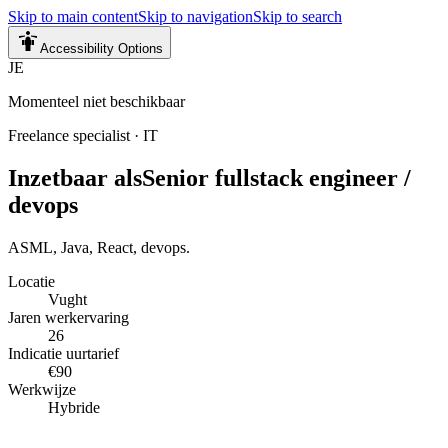
Skip to main content
Skip to navigation
Skip to search
Accessibility Options
JE
Momenteel niet beschikbaar
Freelance specialist
·
IT
Inzetbaar als
Senior fullstack engineer /
devops
ASML, Java, React, devops.
Locatie
Vught
Jaren werkervaring
26
Indicatie uurtarief
€90
Werkwijze
Hybride