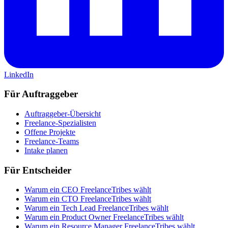
LinkedIn
Für Auftraggeber
Auftraggeber-Übersicht
Freelance-Spezialisten
Offene Projekte
Freelance-Teams
Intake planen
Für Entscheider
Warum ein CEO FreelanceTribes wählt
Warum ein CTO FreelanceTribes wählt
Warum ein Tech Lead FreelanceTribes wählt
Warum ein Product Owner FreelanceTribes wählt
Warum ein Resource Manager FreelanceTribes wählt