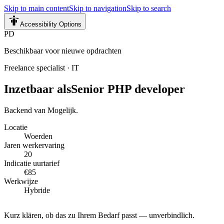
Skip to main content
Skip to navigation
Skip to search
Accessibility Options
PD
Beschikbaar voor nieuwe opdrachten
Freelance specialist
·
IT
Inzetbaar als
Senior PHP developer
Backend van Mogelijk.
Locatie
Woerden
Jaren werkervaring
20
Indicatie uurtarief
€85
Werkwijze
Hybride
Kurz klären, ob das zu Ihrem Bedarf passt — unverbindlich.