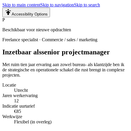
Skip to main content
Skip to navigation
Skip to search
Accessibility Options
P
Beschikbaar voor nieuwe opdrachten
Freelance specialist
·
Commercie / sales / marketing
Inzetbaar als
senior projectmanager
​Met ruim tien jaar ervaring aan zowel bureau- als klantzijde ben ik
de strategische en operationele schakel die rust brengt in complexe
projecten.
Locatie
Utrecht
Jaren werkervaring
12
Indicatie uurtarief
€85
Werkwijze
Flexibel (in overleg)