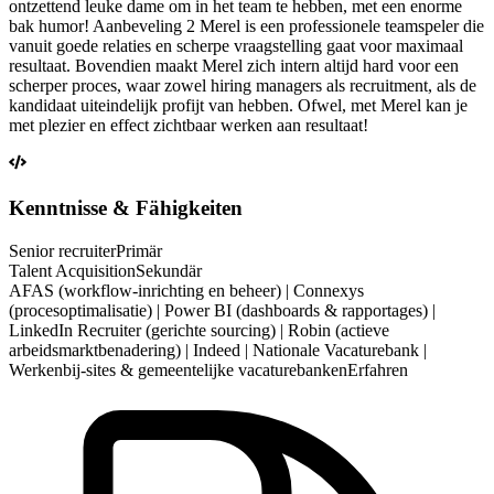
ontzettend leuke dame om in het team te hebben, met een enorme
bak humor! Aanbeveling 2 Merel is een professionele teamspeler die
vanuit goede relaties en scherpe vraagstelling gaat voor maximaal
resultaat. Bovendien maakt Merel zich intern altijd hard voor een
scherper proces, waar zowel hiring managers als recruitment, als de
kandidaat uiteindelijk profijt van hebben. Ofwel, met Merel kan je
met plezier en effect zichtbaar werken aan resultaat!
Kenntnisse & Fähigkeiten
Senior recruiter
Primär
Talent Acquisition
Sekundär
AFAS (workflow-inrichting en beheer) | Connexys
(procesoptimalisatie) | Power BI (dashboards & rapportages) |
LinkedIn Recruiter (gerichte sourcing) | Robin (actieve
arbeidsmarktbenadering) | Indeed | Nationale Vacaturebank |
Werkenbij-sites & gemeentelijke vacaturebanken
Erfahren