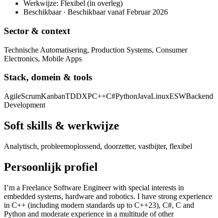
Werkwijze: Flexibel (in overleg)
Beschikbaar · Beschikbaar vanaf Februar 2026
Sector & context
Technische Automatisering, Production Systems, Consumer
Electronics, Mobile Apps
Stack, domein & tools
Agile
Scrum
Kanban
TDD
XP
C++
C#
Python
Java
Linux
ESW
Backend
Development
Soft skills & werkwijze
Analytisch, probleemoplossend, doorzetter, vastbijter, flexibel
Persoonlijk profiel
I’m a Freelance Software Engineer with special interests in
embedded systems, hardware and robotics. I have strong experience
in C++ (including modern standards up to C++23), C#, C and
Python and moderate experience in a multitude of other