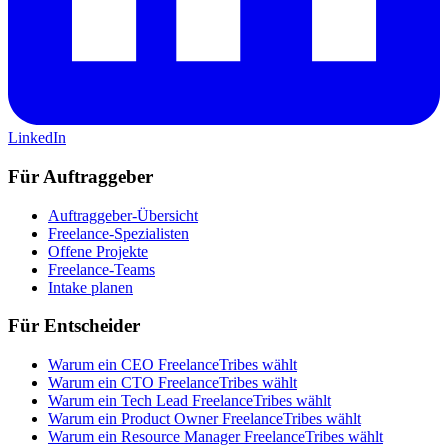
LinkedIn
Für Auftraggeber
Auftraggeber-Übersicht
Freelance-Spezialisten
Offene Projekte
Freelance-Teams
Intake planen
Für Entscheider
Warum ein CEO FreelanceTribes wählt
Warum ein CTO FreelanceTribes wählt
Warum ein Tech Lead FreelanceTribes wählt
Warum ein Product Owner FreelanceTribes wählt
Warum ein Resource Manager FreelanceTribes wählt