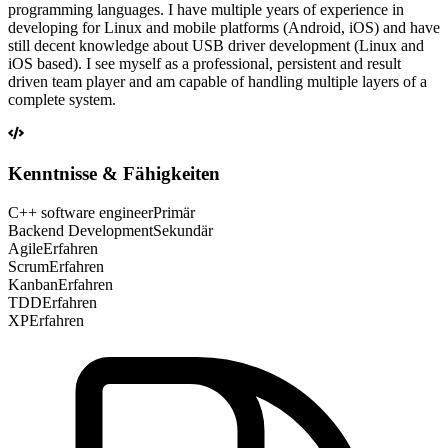
programming languages. I have multiple years of experience in
developing for Linux and mobile platforms (Android, iOS) and have
still decent knowledge about USB driver development (Linux and
iOS based). I see myself as a professional, persistent and result
driven team player and am capable of handling multiple layers of a
complete system.
Kenntnisse & Fähigkeiten
C++ software engineer
Primär
Backend Development
Sekundär
Agile
Erfahren
Scrum
Erfahren
Kanban
Erfahren
TDD
Erfahren
XP
Erfahren