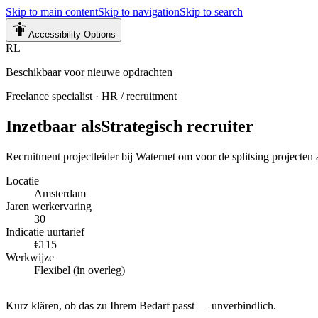
Skip to main content
Skip to navigation
Skip to search
Accessibility Options
RL
Beschikbaar voor nieuwe opdrachten
Freelance specialist
·
HR / recruitment
Inzetbaar als
Strategisch recruiter
Recruitment projectleider bij Waternet om voor de splitsing projecten
Locatie
Amsterdam
Jaren werkervaring
30
Indicatie uurtarief
€115
Werkwijze
Flexibel (in overleg)
Kurz klären, ob das zu Ihrem Bedarf passt — unverbindlich.