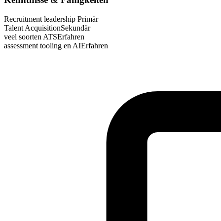
Recruitment leadership
Primär
Talent Acquisition
Sekundär
veel soorten ATS
Erfahren
assessment tooling en AI
Erfahren