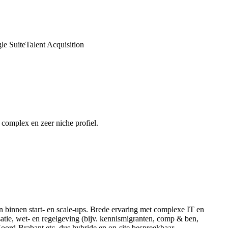
le Suite
Talent Acquisition
complex en zeer niche profiel.
 en binnen start- en scale-ups. Brede ervaring met complexe IT en
satie, wet- en regelgeving (bijv. kennismigranten, comp & ben,
Noord-Brabant etc. dus hybride en on-site bespreekbaar.