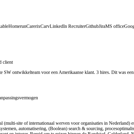
able
Homerun
Carerix
Carv
LinkedIn Recruiter
Github
Jira
MS office
Goog
 client
e SW ontwikkelteam voor een Amerikaanse klant. 3 hires. Dit was een 
 aanpassingsvermogen
al (multi-site of internationaal werven voor organisaties in Nederland)
tsystemen, automatisering, (Boolean) search & sourcing, procesoptimali
sparant en integer. Bereid om te reizen binnen de Randstad, Gelderland, 