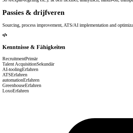
Passies & drijfveren
Sourcing, process improvement, ATS/AI implementation and optimizat
Kenntnisse & Fähigkeiten
Recruitment
Primär
Talent Acquisition
Sekundär
AI-tooling
Erfahren
ATS
Erfahren
automation
Erfahren
Greenhouse
Erfahren
Loxo
Erfahren