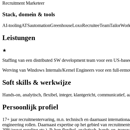
Recruitment Marketeer
Stack, domein & tools
AI-tooling
ATS
automation
Greenhouse
Loxo
Recruitee
TeamTailor
Work
Leistungen
★
Staffing van een distributed SW development team voor een US-based
Werving van Windows Internals/Kernel Engineers voor een full-remot
Soft skills & werkwijze
Hands-on, analytisch, flexibel, integer, klantgericht, communicatief,
Persoonlijk profiel
17+ jaar recruitmentervaring, m.n. technisch en daarnaast internationa
engineering rollen. Daarnaast expertise op het gebied van recruitmen
30%/expat-regeling etc.). Ik ben flexibel, analytisch, hands-on, tran