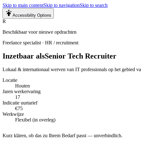
Skip to main content
Skip to navigation
Skip to search
Accessibility Options
R
Beschikbaar voor nieuwe opdrachten
Freelance specialist
·
HR / recruitment
Inzetbaar als
Senior Tech Recruiter
Lokaal & internationaal werven van IT professionals op het gebied
Locatie
Houten
Jaren werkervaring
17
Indicatie uurtarief
€75
Werkwijze
Flexibel (in overleg)
Kurz klären, ob das zu Ihrem Bedarf passt — unverbindlich.