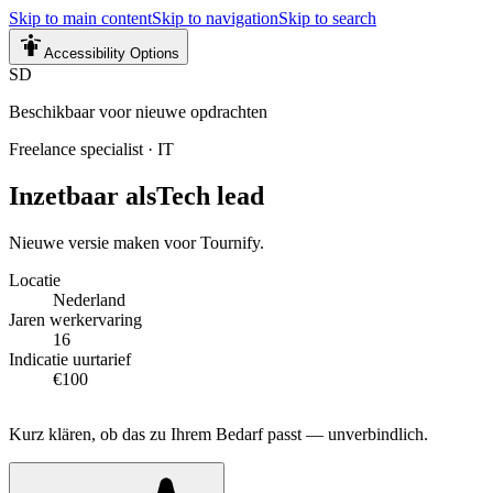
Skip to main content
Skip to navigation
Skip to search
Accessibility Options
SD
Beschikbaar voor nieuwe opdrachten
Freelance specialist
·
IT
Inzetbaar als
Tech lead
Nieuwe versie maken voor Tournify.
Locatie
Nederland
Jaren werkervaring
16
Indicatie uurtarief
€100
Kurz klären, ob das zu Ihrem Bedarf passt — unverbindlich.