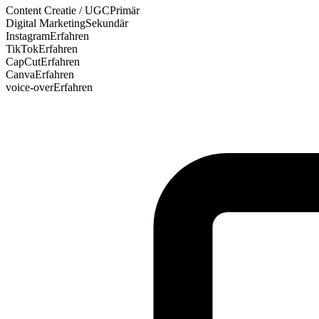
Content Creatie / UGC
Primär
Digital Marketing
Sekundär
Instagram
Erfahren
TikTok
Erfahren
CapCut
Erfahren
Canva
Erfahren
voice-over
Erfahren