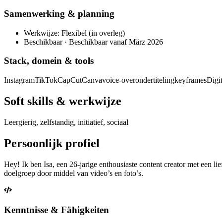
Samenwerking & planning
Werkwijze: Flexibel (in overleg)
Beschikbaar · Beschikbaar vanaf März 2026
Stack, domein & tools
Instagram
TikTok
CapCut
Canva
voice-over
ondertiteling
keyframes
Digi
Soft skills & werkwijze
Leergierig, zelfstandig, initiatief, sociaal
Persoonlijk profiel
Hey! Ik ben Isa, een 26-jarige enthousiaste content creator met een 
doelgroep door middel van video’s en foto’s.
Kenntnisse & Fähigkeiten