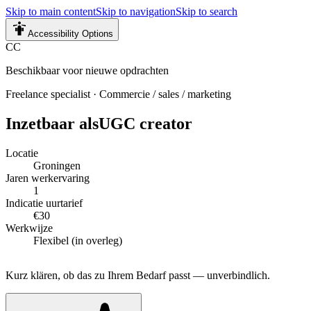
Skip to main content
Skip to navigation
Skip to search
Accessibility Options
CC
Beschikbaar voor nieuwe opdrachten
Freelance specialist
·
Commercie / sales / marketing
Inzetbaar als
UGC creator
Locatie
Groningen
Jaren werkervaring
1
Indicatie uurtarief
€30
Werkwijze
Flexibel (in overleg)
Kurz klären, ob das zu Ihrem Bedarf passt — unverbindlich.