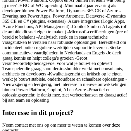
rondom Power Platform, Copilot en AI binnen het team Wat breng
jij mee? -HBO of WO opleiding -Minimaal 2 jaar ervaring als
developer binnen Power Platform, Dynamics 365 CE of Azure -
Ervaring met Power Apps, Power Automate, Dataverse -Dynamics
365 CE en C# (plugins, extensies) -Azure‑integraties (Logic Apps,
Azure Functions, API Management) -Copilot Studio / AI agents (of
de ambitie dit snel eigen te maken) -Microsoft‑certificeringen (pré of
bereid te behalen) -Analytisch sterk en in staat technische
vraagstukken te vertalen naar robuuste oplossingen -Bereidheid om
incidenteel buiten reguliere werktijden support te leveren -Sterke
communicatieve vaardigheden in Nederlands en Engels -Je deelt
graag kennis en helpt collega’s groeien -Groot
verantwoordelijkheidsgevoel voor wat je bouwt en oplevert -
Teamspeler die graag shoulder‑to‑shoulder werkt met consultants,
architects en developers -Kwaliteitsgericht en kritisch op je eigen
werk: je bouwt stabiele, onderhoudbare en schaalbare oplossingen -
Nieuwsgierig en leergierig, met interesse in nieuwe ontwikkelingen
binnen Power Platform, Copilot, AI en Azure -Proactief en
oplossingsgericht: je denkt mee, ziet verbeterkansen en draagt actief
bij aan team en oplossing
Interesse in dit project?
Neem contact met ons op om meer te weten te komen over deze
opdracht.