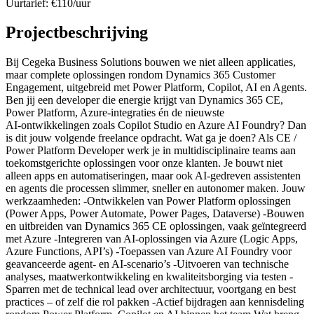
Uurtarief
:
€
110
/uur
Projectbeschrijving
Bij Cegeka Business Solutions bouwen we niet alleen applicaties,
maar complete oplossingen rondom Dynamics 365 Customer
Engagement, uitgebreid met Power Platform, Copilot, AI en Agents.
Ben jij een developer die energie krijgt van Dynamics 365 CE,
Power Platform, Azure‑integraties én de nieuwste
AI‑ontwikkelingen zoals Copilot Studio en Azure AI Foundry? Dan
is dit jouw volgende freelance opdracht. Wat ga je doen? Als CE /
Power Platform Developer werk je in multidisciplinaire teams aan
toekomstgerichte oplossingen voor onze klanten. Je bouwt niet
alleen apps en automatiseringen, maar ook AI‑gedreven assistenten
en agents die processen slimmer, sneller en autonomer maken. Jouw
werkzaamheden: -Ontwikkelen van Power Platform oplossingen
(Power Apps, Power Automate, Power Pages, Dataverse) -Bouwen
en uitbreiden van Dynamics 365 CE oplossingen, vaak geïntegreerd
met Azure -Integreren van AI‑oplossingen via Azure (Logic Apps,
Azure Functions, API’s) -Toepassen van Azure AI Foundry voor
geavanceerde agent‑ en AI‑scenario’s -Uitvoeren van technische
analyses, maatwerkontwikkeling en kwaliteitsborging via testen -
Sparren met de technical lead over architectuur, voortgang en best
practices – of zelf die rol pakken -Actief bijdragen aan kennisdeling