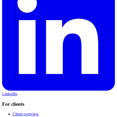
LinkedIn
For clients
Client overview