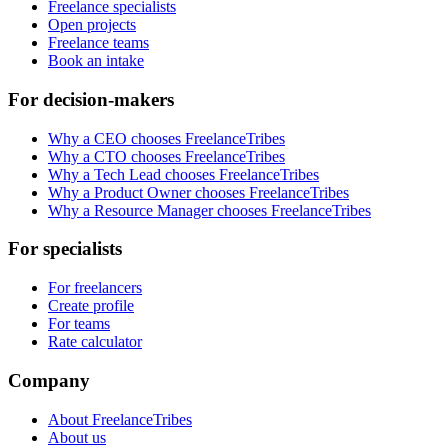
Freelance specialists
Open projects
Freelance teams
Book an intake
For decision-makers
Why a CEO chooses FreelanceTribes
Why a CTO chooses FreelanceTribes
Why a Tech Lead chooses FreelanceTribes
Why a Product Owner chooses FreelanceTribes
Why a Resource Manager chooses FreelanceTribes
For specialists
For freelancers
Create profile
For teams
Rate calculator
Company
About FreelanceTribes
About us