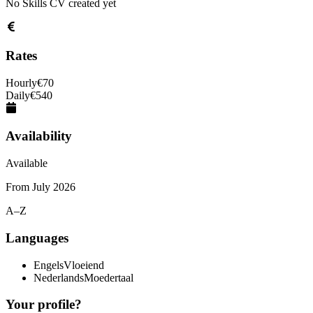
No Skills CV created yet
Rates
Hourly
€
70
Daily
€
540
Availability
Available
From
July 2026
A–Z
Languages
Engels
Vloeiend
Nederlands
Moedertaal
Your profile?