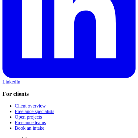
LinkedIn
For clients
Client overview
Freelance specialists
Open projects
Freelance teams
Book an intake