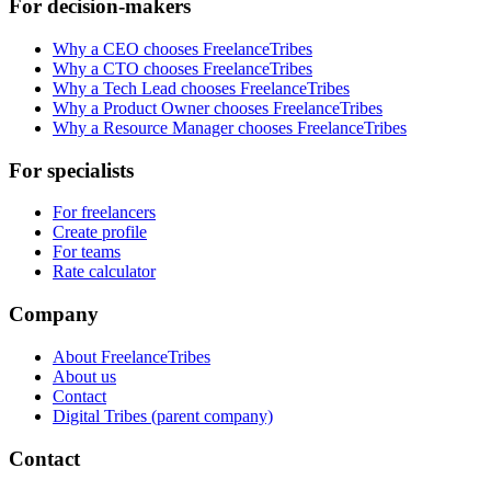
For decision-makers
Why a CEO chooses FreelanceTribes
Why a CTO chooses FreelanceTribes
Why a Tech Lead chooses FreelanceTribes
Why a Product Owner chooses FreelanceTribes
Why a Resource Manager chooses FreelanceTribes
For specialists
For freelancers
Create profile
For teams
Rate calculator
Company
About FreelanceTribes
About us
Contact
Digital Tribes (parent company)
Contact