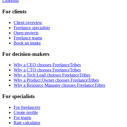
LinkedIn
For clients
Client overview
Freelance specialists
Open projects
Freelance teams
Book an intake
For decision-makers
Why a CEO chooses FreelanceTribes
Why a CTO chooses FreelanceTribes
Why a Tech Lead chooses FreelanceTribes
Why a Product Owner chooses FreelanceTribes
Why a Resource Manager chooses FreelanceTribes
For specialists
For freelancers
Create profile
For teams
Rate calculator