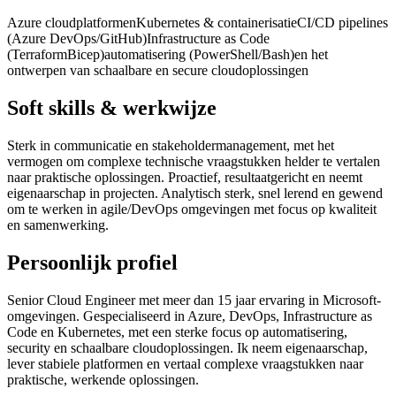
Azure cloudplatformen
Kubernetes & containerisatie
CI/CD pipelines
(Azure DevOps/GitHub)
Infrastructure as Code
(Terraform
Bicep)
automatisering (PowerShell/Bash)
en het
ontwerpen van schaalbare en secure cloudoplossingen
Soft skills & werkwijze
Sterk in communicatie en stakeholdermanagement, met het
vermogen om complexe technische vraagstukken helder te vertalen
naar praktische oplossingen. Proactief, resultaatgericht en neemt
eigenaarschap in projecten. Analytisch sterk, snel lerend en gewend
om te werken in agile/DevOps omgevingen met focus op kwaliteit
en samenwerking.
Persoonlijk profiel
Senior Cloud Engineer met meer dan 15 jaar ervaring in Microsoft-
omgevingen. Gespecialiseerd in Azure, DevOps, Infrastructure as
Code en Kubernetes, met een sterke focus op automatisering,
security en schaalbare cloudoplossingen. Ik neem eigenaarschap,
lever stabiele platformen en vertaal complexe vraagstukken naar
praktische, werkende oplossingen.