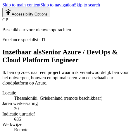
Skip to main content
Skip to navigation
Skip to search
Accessibility Options
CP
Beschikbaar voor nieuwe opdrachten
Freelance specialist
·
IT
Inzetbaar als
Senior Azure / DevOps &
Cloud Platform Engineer
Ik ben op zoek naar een project waarin ik verantwoordelijk ben voor
het ontwerpen, bouwen en optimaliseren van een schaalbaar
cloudplatform op Azure.
Locatie
Thessaloniki, Griekenland (remote beschikbaar)
Jaren werkervaring
20
Indicatie uurtarief
€85
Werkwijze
Remote