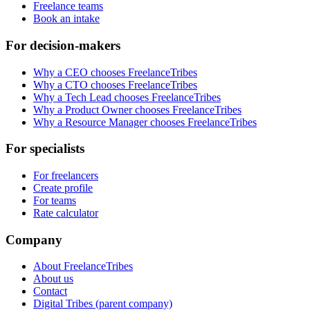
Freelance teams
Book an intake
For decision-makers
Why a CEO chooses FreelanceTribes
Why a CTO chooses FreelanceTribes
Why a Tech Lead chooses FreelanceTribes
Why a Product Owner chooses FreelanceTribes
Why a Resource Manager chooses FreelanceTribes
For specialists
For freelancers
Create profile
For teams
Rate calculator
Company
About FreelanceTribes
About us
Contact
Digital Tribes (parent company)