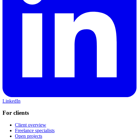
LinkedIn
For clients
Client overview
Freelance specialists
Open projects