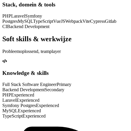
Stack, domein & tools
PHP
Laravel
Symfony
Postgres
MySQL
TypeScript
VueJS
Webpack
Vite
Cypress
Gitlab
CI
Backend Development
Soft skills & werkwijze
Probleemoplossend, teamplayer
Knowledge & skills
Full Stack Software Engineer
Primary
Backend Development
Secondary
PHP
Experienced
Laravel
Experienced
Symfony Postgres
Experienced
MySQL
Experienced
TypeScript
Experienced