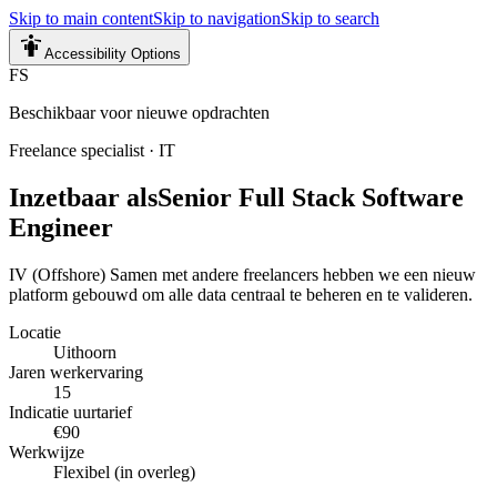
Skip to main content
Skip to navigation
Skip to search
Accessibility Options
FS
Beschikbaar voor nieuwe opdrachten
Freelance specialist
·
IT
Inzetbaar als
Senior Full Stack Software
Engineer
IV (Offshore) Samen met andere freelancers hebben we een nieuw
platform gebouwd om alle data centraal te beheren en te valideren.
Locatie
Uithoorn
Jaren werkervaring
15
Indicatie uurtarief
€90
Werkwijze
Flexibel (in overleg)