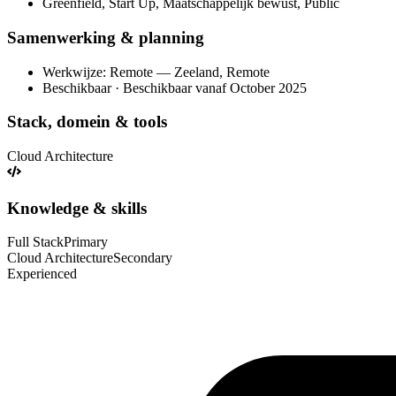
Greenfield, Start Up, Maatschappelijk bewust, Public
Samenwerking & planning
Werkwijze: Remote — Zeeland, Remote
Beschikbaar · Beschikbaar vanaf October 2025
Stack, domein & tools
Cloud Architecture
Knowledge & skills
Full Stack
Primary
Cloud Architecture
Secondary
Experienced