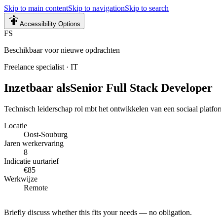
Skip to main content
Skip to navigation
Skip to search
Accessibility Options
FS
Beschikbaar voor nieuwe opdrachten
Freelance specialist
·
IT
Inzetbaar als
Senior Full Stack Developer
Technisch leiderschap rol mbt het ontwikkelen van een sociaal platfor
Locatie
Oost-Souburg
Jaren werkervaring
8
Indicatie uurtarief
€85
Werkwijze
Remote
Briefly discuss whether this fits your needs — no obligation.