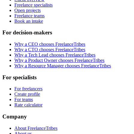
Freelance specialists
Open projects
Freelance teams
Book an intake
For decision-makers
Why a CEO chooses FreelanceTribes
Why a CTO chooses FreelanceTribes
Why a Tech Lead chooses FreelanceTribes
Why a Product Owner chooses FreelanceTribes
Why a Resource Manager chooses FreelanceTribes
For specialists
For freelancers
Create profile
For teams
Rate calculator
Company
About FreelanceTribes
About us