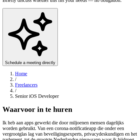
Briefly discuss whether this fits your needs — no obligation.
Schedule a meeting directly
Home
/
Freelancers
/
Senior iOS Developer
Waarvoor in te huren
Ik heb aan apps gewerkt die door miljoenen mensen dagelijks
worden gebruikt. Van een corona-notificatieapp die onder een
vergrootglas lag van beveiligingsexperts, privacydeskundigen en het
parlement, tot de grootste Nederlandse nieuwsapp waar ik bijdroeg