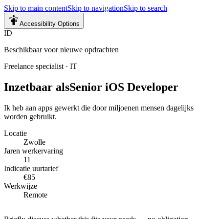
Skip to main content
Skip to navigation
Skip to search
Accessibility Options
ID
Beschikbaar voor nieuwe opdrachten
Freelance specialist
·
IT
Inzetbaar als
Senior iOS Developer
Ik heb aan apps gewerkt die door miljoenen mensen dagelijks
worden gebruikt.
Locatie
Zwolle
Jaren werkervaring
11
Indicatie uurtarief
€85
Werkwijze
Remote