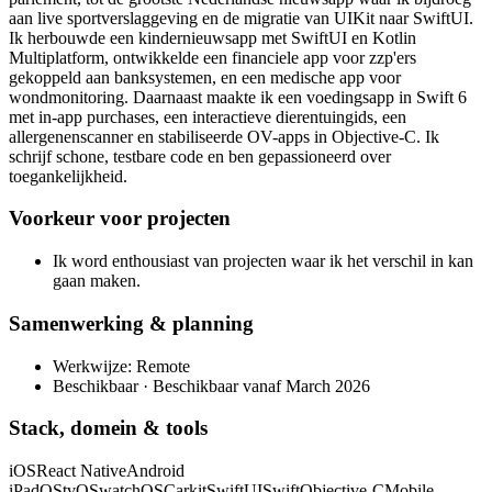
aan live sportverslaggeving en de migratie van UIKit naar SwiftUI.
Ik herbouwde een kindernieuwsapp met SwiftUI en Kotlin
Multiplatform, ontwikkelde een financiele app voor zzp'ers
gekoppeld aan banksystemen, en een medische app voor
wondmonitoring. Daarnaast maakte ik een voedingsapp in Swift 6
met in-app purchases, een interactieve dierentuingids, een
allergenenscanner en stabiliseerde OV-apps in Objective-C. Ik
schrijf schone, testbare code en ben gepassioneerd over
toegankelijkheid.
Voorkeur voor projecten
Ik word enthousiast van projecten waar ik het verschil in kan
gaan maken.
Samenwerking & planning
Werkwijze: Remote
Beschikbaar · Beschikbaar vanaf March 2026
Stack, domein & tools
iOS
React Native
Android
iPadOS
tvOS
watchOS
Carkit
SwiftUI
Swift
Objective-C
Mobile