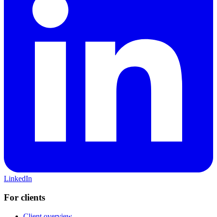
LinkedIn
For clients
Client overview