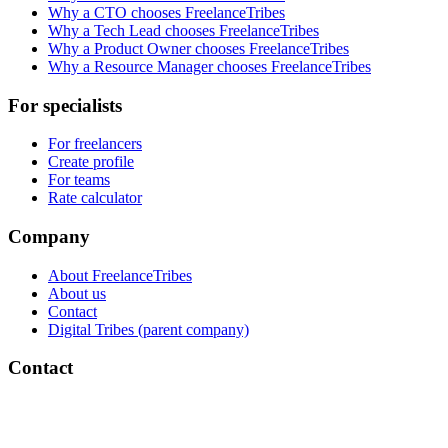
Why a CTO chooses FreelanceTribes
Why a Tech Lead chooses FreelanceTribes
Why a Product Owner chooses FreelanceTribes
Why a Resource Manager chooses FreelanceTribes
For specialists
For freelancers
Create profile
For teams
Rate calculator
Company
About FreelanceTribes
About us
Contact
Digital Tribes (parent company)
Contact