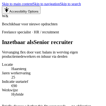
Skip to main content
Skip to navigation
Skip to search
Accessibility Options
W&
Beschikbaar voor nieuwe opdrachten
Freelance specialist
·
HR / recruitment
Inzetbaar als
Senior recruiter
Vervanging flex door vast: balans in werving eigen
productiemedewerkers en inhuur via derden
Locatie
Haarsteeg
Jaren werkervaring
25
Indicatie uurtarief
€90
Werkwijze
Hybride