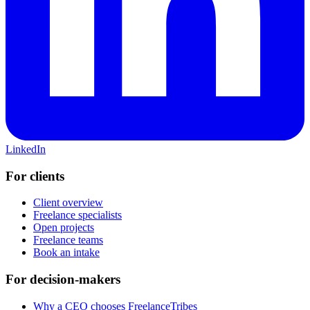
LinkedIn
For clients
Client overview
Freelance specialists
Open projects
Freelance teams
Book an intake
For decision-makers
Why a CEO chooses FreelanceTribes