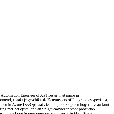
t Automation Engineer of API Tester, met name in
end) maakt je geschikt als Ketentesters of Integratietestspecialist,
annen in Azure DevOps laat zien dat je ook op een hoger niveau kunt
ring met het opstellen van vrijgaveadviezen voor productie-
emanalyse Door je vermogen om root causes te identificeren en