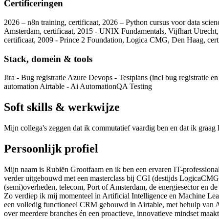
Certificeringen
2026 – n8n training, certificaat, 2026 – Python cursus voor data sci
Amsterdam, certificaat, 2015 - UNIX Fundamentals, Vijfhart Utrech
certificaat, 2009 - Prince 2 Foundation, Logica CMG, Den Haag, cert
Stack, domein & tools
Jira - Bug registratie Azure Devops - Testplans (incl bug registratie 
automation Airtable - Ai Automation
QA Testing
Soft skills & werkwijze
Mijn collega's zeggen dat ik commutatief vaardig ben en dat ik graag
Persoonlijk profiel
Mijn naam is Rubiën Grootfaam en ik ben een ervaren IT-professional
verder uitgebouwd met een masterclass bij CGI (destijds LogicaCMG)
(semi)overheden, telecom, Port of Amsterdam, de energiesector en de 
Zo verdiep ik mij momenteel in Artificial Intelligence en Machine Le
een volledig functioneel CRM gebouwd in Airtable, met behulp van A
over meerdere branches én een proactieve, innovatieve mindset maakt