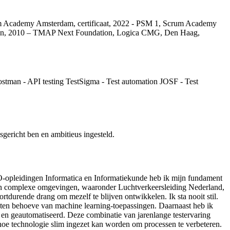
 Scrum Academy Amsterdam, certificaat, 2022 - PSM 1, Scrum Academy
 Vianen, 2010 – TMAP Next Foundation, Logica CMG, Den Haag,
stman - API testing TestSigma - Test automation JOSF - Test
gericht ben en ambitieus ingesteld.
BO-opleidingen Informatica en Informatiekunde heb ik mijn fundament
 en complexe omgevingen, waaronder Luchtverkeersleiding Nederland,
tdurende drang om mezelf te blijven ontwikkelen. Ik sta nooit stil.
n ten behoeve van machine learning-toepassingen. Daarnaast heb ik
en geautomatiseerd. Deze combinatie van jarenlange testervaring
hoe technologie slim ingezet kan worden om processen te verbeteren.