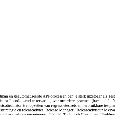
stman en geautomatiseerde API-processen ben je sterk inzetbaar als Tes
est Je end-to-end testervaring over meerdere systemen (backend én front
tcoördinator Het opzetten van regressietestsets en herbruikbare testpl
ststrategie en releaseadvies. Release Manager / Releaseadviseur Je erva
en rol met release-verantwoordelijkheid. Technisch Consultant / Proble