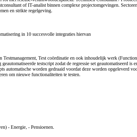
stconsultant of IT-analist binnen complexe projectomgevingen. Sectoren 
men en strikte regelgeving.
atisering in 10 succesvolle integraties hiervan
en Testmanagement, Test coördinatie en ook inhoudelijk werk (Functione
g geautomatiseerde testscript zodat de regressie set geautomatiseerd is e
ipts automatische worden gedraaid voordat deze worden opgeleverd voor
ren om nieuwe functionaliteiten te testen.
en) - Energie, - Pensioenen.