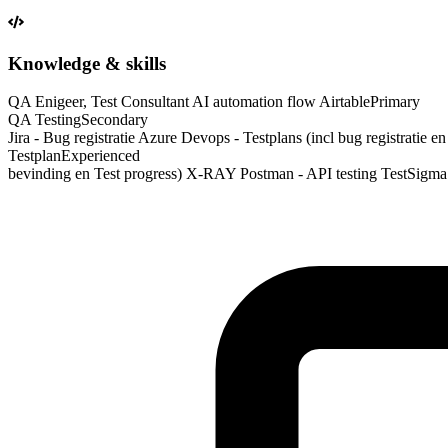
Knowledge & skills
QA Enigeer, Test Consultant AI automation flow Airtable
Primary
QA Testing
Secondary
Jira - Bug registratie Azure Devops - Testplans (incl bug registratie 
Testplan
Experienced
bevinding en Test progress) X-RAY Postman - API testing TestSigma 