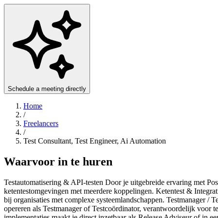
Schedule a meeting directly
Home
/
Freelancers
/
Test Consultant, Test Engineer, Ai Automation
Waarvoor in te huren
Testautomatisering & API-testen Door je uitgebreide ervaring met Po
ketentestomgevingen met meerdere koppelingen. Ketentest & Integratiet
bij organisaties met complexe systeemlandschappen. Testmanager / Tes
opereren als Testmanager of Testcoördinator, verantwoordelijk voor te
implementaties maakt je direct inzetbaar als Release Adviseur of in e