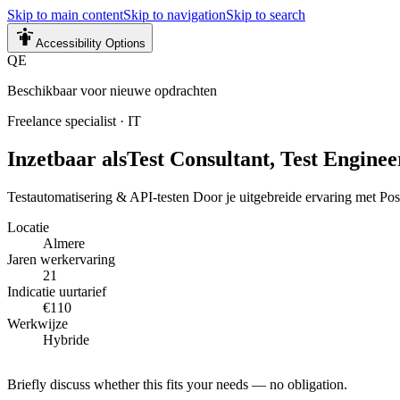
Skip to main content
Skip to navigation
Skip to search
Accessibility Options
QE
Beschikbaar voor nieuwe opdrachten
Freelance specialist
·
IT
Inzetbaar als
Test Consultant, Test Enginee
Testautomatisering & API-testen Door je uitgebreide ervaring met Po
Locatie
Almere
Jaren werkervaring
21
Indicatie uurtarief
€110
Werkwijze
Hybride
Briefly discuss whether this fits your needs — no obligation.