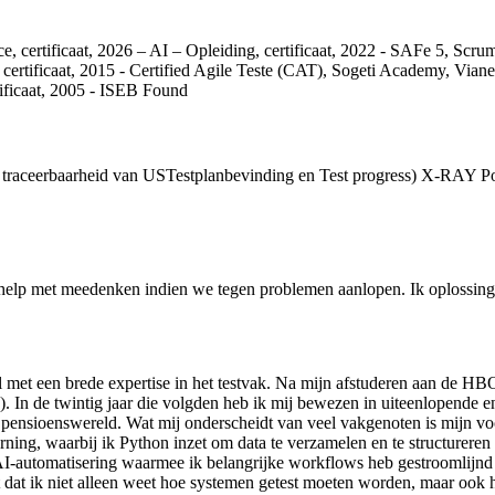
ence, certificaat, 2026 – AI – Opleiding, certificaat, 2022 - SAFe 5,
t, certificaat, 2015 - Certified Agile Teste (CAT), Sogeti Academy,
ificaat, 2005 - ISEB Found
en traceerbaarheid van US
Testplan
bevinding en Test progress) X-RAY Po
 help met meedenken indien we tegen problemen aanlopen. Ik oplossings
 met een brede expertise in het testvak. Na mijn afstuderen aan de H
. In de twintig jaar die volgden heb ik mij bewezen in uiteenlopende
pensioenswereld. Wat mij onderscheidt van veel vakgenoten is mijn voor
arning, waarbij ik Python inzet om data te verzamelen en te structurere
I-automatisering waarmee ik belangrijke workflows heb gestroomlijnd 
 dat ik niet alleen weet hoe systemen getest moeten worden, maar ook 