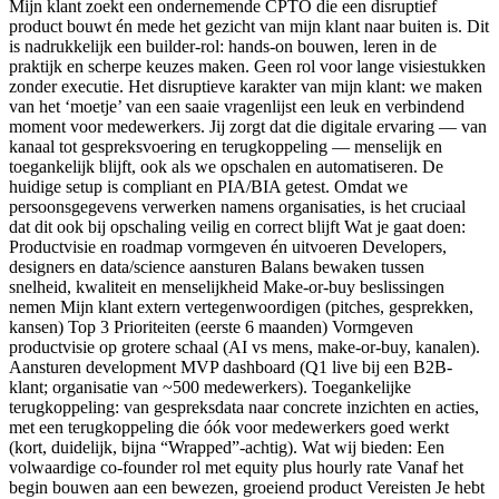
Mijn klant zoekt een ondernemende CPTO die een disruptief
product bouwt én mede het gezicht van mijn klant naar buiten is. Dit
is nadrukkelijk een builder-rol: hands-on bouwen, leren in de
praktijk en scherpe keuzes maken. Geen rol voor lange visiestukken
zonder executie. Het disruptieve karakter van mijn klant: we maken
van het ‘moetje’ van een saaie vragenlijst een leuk en verbindend
moment voor medewerkers. Jij zorgt dat die digitale ervaring — van
kanaal tot gespreksvoering en terugkoppeling — menselijk en
toegankelijk blijft, ook als we opschalen en automatiseren. De
huidige setup is compliant en PIA/BIA getest. Omdat we
persoonsgegevens verwerken namens organisaties, is het cruciaal
dat dit ook bij opschaling veilig en correct blijft Wat je gaat doen:
Productvisie en roadmap vormgeven én uitvoeren Developers,
designers en data/science aansturen Balans bewaken tussen
snelheid, kwaliteit en menselijkheid Make-or-buy beslissingen
nemen Mijn klant extern vertegenwoordigen (pitches, gesprekken,
kansen) Top 3 Prioriteiten (eerste 6 maanden) Vormgeven
productvisie op grotere schaal (AI vs mens, make-or-buy, kanalen).
Aansturen development MVP dashboard (Q1 live bij een B2B-
klant; organisatie van ~500 medewerkers). Toegankelijke
terugkoppeling: van gespreksdata naar concrete inzichten en acties,
met een terugkoppeling die óók voor medewerkers goed werkt
(kort, duidelijk, bijna “Wrapped”-achtig). Wat wij bieden: Een
volwaardige co-founder rol met equity plus hourly rate Vanaf het
begin bouwen aan een bewezen, groeiend product Vereisten Je hebt