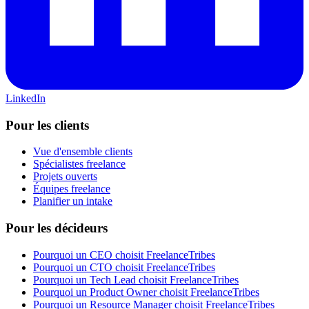
LinkedIn
Pour les clients
Vue d'ensemble clients
Spécialistes freelance
Projets ouverts
Équipes freelance
Planifier un intake
Pour les décideurs
Pourquoi un CEO choisit FreelanceTribes
Pourquoi un CTO choisit FreelanceTribes
Pourquoi un Tech Lead choisit FreelanceTribes
Pourquoi un Product Owner choisit FreelanceTribes
Pourquoi un Resource Manager choisit FreelanceTribes