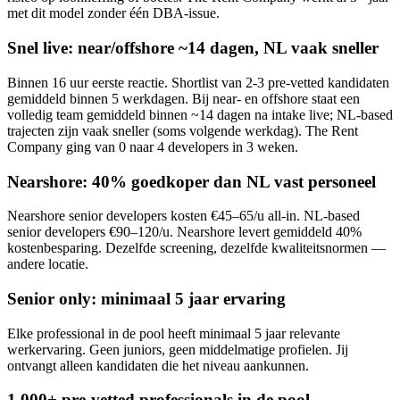
met dit model zonder één DBA-issue.
Snel live: near/offshore ~14 dagen, NL vaak sneller
Binnen 16 uur eerste reactie. Shortlist van 2-3 pre-vetted kandidaten
gemiddeld binnen 5 werkdagen. Bij near- en offshore staat een
volledig team gemiddeld binnen ~14 dagen na intake live; NL-based
trajecten zijn vaak sneller (soms volgende werkdag). The Rent
Company ging van 0 naar 4 developers in 3 weken.
Nearshore: 40% goedkoper dan NL vast personeel
Nearshore senior developers kosten €45–65/u all-in. NL-based
senior developers €90–120/u. Nearshore levert gemiddeld 40%
kostenbesparing. Dezelfde screening, dezelfde kwaliteitsnormen —
andere locatie.
Senior only: minimaal 5 jaar ervaring
Elke professional in de pool heeft minimaal 5 jaar relevante
werkervaring. Geen juniors, geen middelmatige profielen. Jij
ontvangt alleen kandidaten die het niveau aankunnen.
1.000+ pre-vetted professionals in de pool