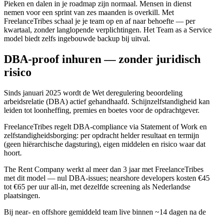
Pieken en dalen in je roadmap zijn normaal. Mensen in dienst
nemen voor een sprint van zes maanden is overkill. Met
FreelanceTribes schaal je je team op en af naar behoefte — per
kwartaal, zonder langlopende verplichtingen. Het Team as a Service
model biedt zelfs ingebouwde backup bij uitval.
DBA-proof inhuren — zonder juridisch
risico
Sinds januari 2025 wordt de Wet deregulering beoordeling
arbeidsrelatie (DBA) actief gehandhaafd. Schijnzelfstandigheid kan
leiden tot loonheffing, premies en boetes voor de opdrachtgever.
FreelanceTribes regelt DBA-compliance via Statement of Work en
zelfstandigheidsborging: per opdracht helder resultaat en termijn
(geen hiërarchische dagsturing), eigen middelen en risico waar dat
hoort.
The Rent Company werkt al meer dan 3 jaar met FreelanceTribes
met dit model — nul DBA-issues; nearshore developers kosten €45
tot €65 per uur all-in, met dezelfde screening als Nederlandse
plaatsingen.
Bij near- en offshore gemiddeld team live binnen ~14 dagen na de