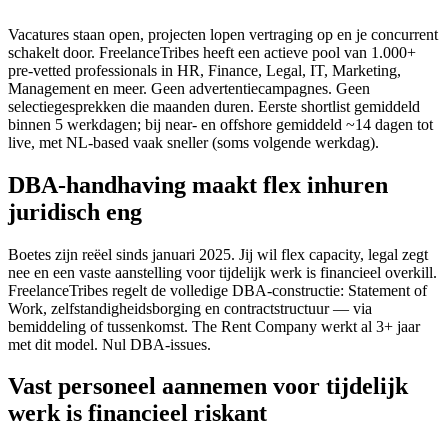
Vacatures staan open, projecten lopen vertraging op en je concurrent
schakelt door. FreelanceTribes heeft een actieve pool van 1.000+
pre-vetted professionals in HR, Finance, Legal, IT, Marketing,
Management en meer. Geen advertentiecampagnes. Geen
selectiegesprekken die maanden duren. Eerste shortlist gemiddeld
binnen 5 werkdagen; bij near- en offshore gemiddeld ~14 dagen tot
live, met NL-based vaak sneller (soms volgende werkdag).
DBA-handhaving maakt flex inhuren
juridisch eng
Boetes zijn reëel sinds januari 2025. Jij wil flex capacity, legal zegt
nee en een vaste aanstelling voor tijdelijk werk is financieel overkill.
FreelanceTribes regelt de volledige DBA-constructie: Statement of
Work, zelfstandigheidsborging en contractstructuur — via
bemiddeling of tussenkomst. The Rent Company werkt al 3+ jaar
met dit model. Nul DBA-issues.
Vast personeel aannemen voor tijdelijk
werk is financieel riskant