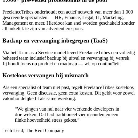
FreelanceTribes onderhoudt een actief netwerk van meer dan 1.000
gescreende specialisten — HR, Finance, Legal, IT, Marketing,
Management en meer. Hierdoor kan snel worden geschakeld zonder
afhankelijk te zijn van advertentierespons.
Backup en vervanging inbegrepen (TaaS)
Via het Team as a Service model levert FreelanceTribes een volledig
beheerd team inclusief backup bij uitval en vervanging bij vertrek.
Jij houdt focus op product en roadmap — wij op continuïteit.
Kosteloos vervangen bij mismatch
Als een specialist of team niet past, regelt FreelanceTribes kosteloos
vervanging. Geen discussie, geen extra kosten. Dit geldt voor zowel
vakinhoudelijke fit als samenwerking.
“
We gingen van nul naar vier werkende developers in
drie weken. Dat had traditioneel vier maanden en een
flinke hoeveelheid stress gekost.
”
Tech Lead, The Rent Company