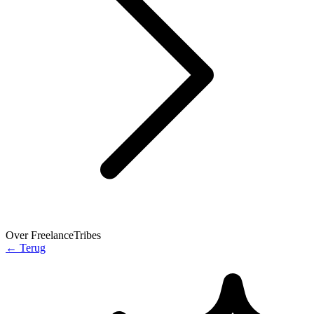
Over FreelanceTribes
←
Terug