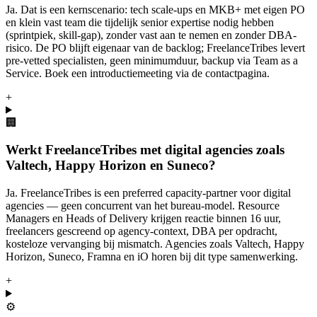
Ja. Dat is een kernscenario: tech scale-ups en MKB+ met eigen PO
en klein vast team die tijdelijk senior expertise nodig hebben
(sprintpiek, skill-gap), zonder vast aan te nemen en zonder DBA-
risico. De PO blijft eigenaar van de backlog; FreelanceTribes levert
pre-vetted specialisten, geen minimumduur, backup via Team as a
Service. Boek een introductiemeeting via de contactpagina.
+
🏢
Werkt FreelanceTribes met digital agencies zoals
Valtech, Happy Horizon en Suneco?
Ja. FreelanceTribes is een preferred capacity-partner voor digital
agencies — geen concurrent van het bureau-model. Resource
Managers en Heads of Delivery krijgen reactie binnen 16 uur,
freelancers gescreend op agency-context, DBA per opdracht,
kosteloze vervanging bij mismatch. Agencies zoals Valtech, Happy
Horizon, Suneco, Framna en iO horen bij dit type samenwerking.
+
⚙️