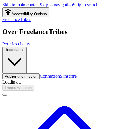
Skip to main content
Skip to navigation
Skip to search
Accessibility Options
FreelanceTribes
Over FreelanceTribes
Pour les clients
Ressources
Connexion
S'inscrire
Publier une mission
Loading...
Thema wisselen