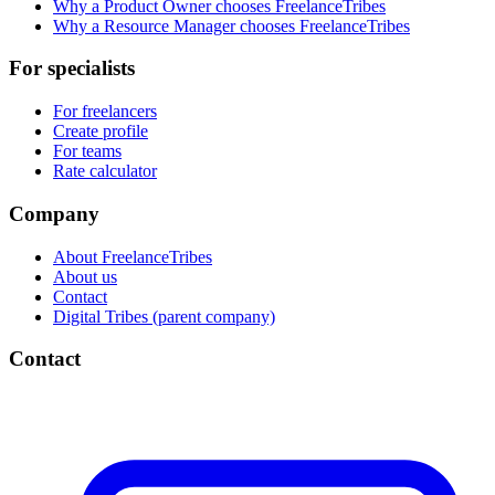
Why a Product Owner chooses FreelanceTribes
Why a Resource Manager chooses FreelanceTribes
For specialists
For freelancers
Create profile
For teams
Rate calculator
Company
About FreelanceTribes
About us
Contact
Digital Tribes (parent company)
Contact