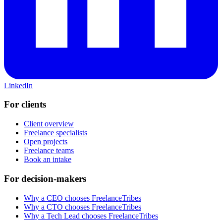
LinkedIn
For clients
Client overview
Freelance specialists
Open projects
Freelance teams
Book an intake
For decision-makers
Why a CEO chooses FreelanceTribes
Why a CTO chooses FreelanceTribes
Why a Tech Lead chooses FreelanceTribes