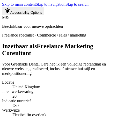
Skip to main content
Skip to navigation
Skip to search
Accessibility Options
M&
Beschikbaar voor nieuwe opdrachten
Freelance specialist
·
Commercie / sales / marketing
Inzetbaar als
Freelance Marketing
Consultant
Voor Greenside Dental Care heb ik een volledige rebranding en
nieuwe website gerealiseerd, inclusief nieuwe huisstijl en
merkpositionering.
Locatie
United Kingdom
Jaren werkervaring
20
Indicatie uurtarief
€80
Werkwijze
Flexibel (in overleg)