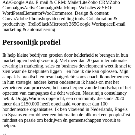
Ads
Google Ads. E-mail & CRM: MailerLite
Zoho CRM
Zoho
Campaigns
ActiveCampaign
Mailchimp. Websites & SEO:
WordPress
Elementor
WooCommerce. Design & content:
Canva
Adobe Photoshop
video editing tools. Collaboration &
productivity: Trello
Slack
Microsoft 365
Google Workspace
E-mail
marketing & automatisering
Persoonlijk profiel
Ik help kleine bedrijven groeien door helderheid te brengen in hun
marketing en bedrijfsvoering. Met meer dan 20 jaar internationale
ervaring in marketing, sales en business development weet ik snel te
zien waar de knelpunten liggen – en hoe ik die kan oplossen. Mijn
aanpak is praktisch en resultaatgericht: soms coach ik ondernemers
in hun strategie, andere keren ondersteun ik hands-on met het
verbeteren van processen, het aanscherpen van de boodschap of het
opzetten van campagnes die écht werken. Naast mijn consultancy
heb ik DoggyWarriors opgericht, een community die sinds 2020
meer dan £150.000 heeft opgehaald voor meer dan 100
hondenrescue-organisaties. Ik ben vloeiend in Nederlands, Engels
en Spaans en combineer een internationale blik met een people-first
mindset en passie om bedrijven én gemeenschappen vooruit te
helpen.