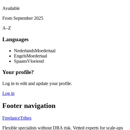
Available
From
September 2025
A–Z
Languages
Nederlands
Moedertaal
Engels
Moedertaal
Spaans
Vloeiend
Your profile?
Log in to edit and update your profile.
Log in
Footer navigation
FreelanceTribes
Flexible specialists without DBA risk. Vetted experts for scale-ups