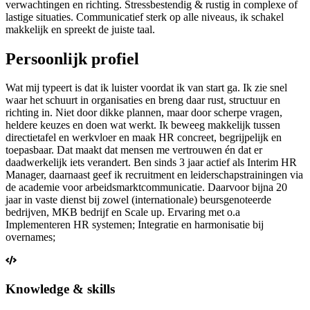
verwachtingen en richting. Stressbestendig & rustig in complexe of
lastige situaties. Communicatief sterk op alle niveaus, ik schakel
makkelijk en spreekt de juiste taal.
Persoonlijk profiel
Wat mij typeert is dat ik luister voordat ik van start ga. Ik zie snel
waar het schuurt in organisaties en breng daar rust, structuur en
richting in. Niet door dikke plannen, maar door scherpe vragen,
heldere keuzes en doen wat werkt. Ik beweeg makkelijk tussen
directietafel en werkvloer en maak HR concreet, begrijpelijk en
toepasbaar. Dat maakt dat mensen me vertrouwen én dat er
daadwerkelijk iets verandert. Ben sinds 3 jaar actief als Interim HR
Manager, daarnaast geef ik recruitment en leiderschapstrainingen via
de academie voor arbeidsmarktcommunicatie. Daarvoor bijna 20
jaar in vaste dienst bij zowel (internationale) beursgenoteerde
bedrijven, MKB bedrijf en Scale up. Ervaring met o.a
Implementeren HR systemen; Integratie en harmonisatie bij
overnames;
Knowledge & skills