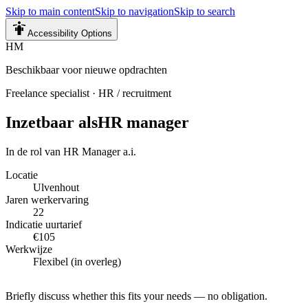
Skip to main content
Skip to navigation
Skip to search
Accessibility Options
HM
Beschikbaar voor nieuwe opdrachten
Freelance specialist
·
HR / recruitment
Inzetbaar als
HR manager
In de rol van HR Manager a.i.
Locatie
Ulvenhout
Jaren werkervaring
22
Indicatie uurtarief
€105
Werkwijze
Flexibel (in overleg)
Briefly discuss whether this fits your needs — no obligation.