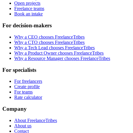
Open projects
Freelance teams
Book an intake
For decision-makers
Why a CEO chooses FreelanceTribes
Why a CTO chooses FreelanceTribes
Why a Tech Lead chooses FreelanceTribes
Why a Product Owner chooses FreelanceTribes
Why a Resource Manager chooses FreelanceTribes
For specialists
For freelancers
Create profile
For teams
Rate calculator
Company
About FreelanceTribes
About us
Contact