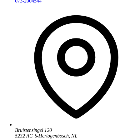
073-2004544
Bruistensingel 120
5232 AC
’
s-Hertogenbosch
,
NL