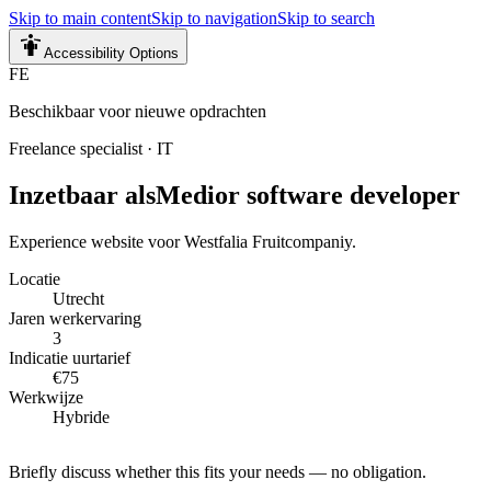
Skip to main content
Skip to navigation
Skip to search
Accessibility Options
FE
Beschikbaar voor nieuwe opdrachten
Freelance specialist
·
IT
Inzetbaar als
Medior software developer
Experience website voor Westfalia Fruitcompaniy.
Locatie
Utrecht
Jaren werkervaring
3
Indicatie uurtarief
€75
Werkwijze
Hybride
Briefly discuss whether this fits your needs — no obligation.