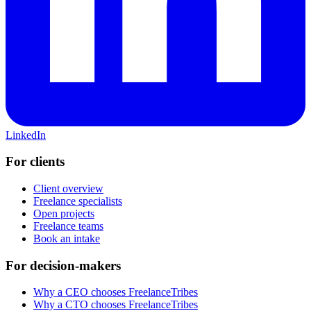
LinkedIn
For clients
Client overview
Freelance specialists
Open projects
Freelance teams
Book an intake
For decision-makers
Why a CEO chooses FreelanceTribes
Why a CTO chooses FreelanceTribes