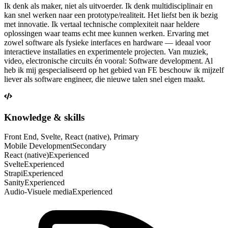
Ik denk als maker, niet als uitvoerder. Ik denk multidisciplinair en
kan snel werken naar een prototype/realiteit. Het liefst ben ik bezig
met innovatie. Ik vertaal technische complexiteit naar heldere
oplossingen waar teams echt mee kunnen werken. Ervaring met
zowel software als fysieke interfaces en hardware — ideaal voor
interactieve installaties en experimentele projecten. Van muziek,
video, electronische circuits én vooral: Software development. Al
heb ik mij gespecialiseerd op het gebied van FE beschouw ik mijzelf
liever als software engineer, die nieuwe talen snel eigen maakt.
Knowledge & skills
Front End, Svelte, React (native),
Primary
Mobile Development
Secondary
React (native)
Experienced
Svelte
Experienced
Strapi
Experienced
Sanity
Experienced
Audio-Visuele media
Experienced