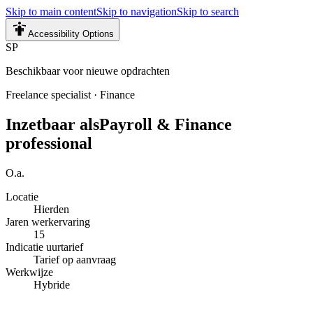
Skip to main content
Skip to navigation
Skip to search
Accessibility Options
SP
Beschikbaar voor nieuwe opdrachten
Freelance specialist
·
Finance
Inzetbaar als
Payroll & Finance
professional
O.a.
Locatie
Hierden
Jaren werkervaring
15
Indicatie uurtarief
Tarief op aanvraag
Werkwijze
Hybride