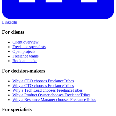
LinkedIn
For clients
Client overview
Freelance specialists
Open projects
Freelance teams
Book an intake
For decision-makers
Why a CEO chooses FreelanceTribes
Why a CTO chooses FreelanceTribes
Why a Tech Lead chooses FreelanceTribes
Why a Product Owner chooses FreelanceTribes
Why a Resource Manager chooses FreelanceTribes
For specialists