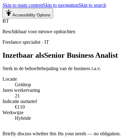
Skip to main content
Skip to navigation
Skip to search
Accessibility Options
BT
Beschikbaar voor nieuwe opdrachten
Freelance specialist
·
IT
Inzetbaar als
Senior Business Analist
Sterk in de behoeftebepaling van de business t.a.v.
Locatie
Geldrop
Jaren werkervaring
21
Indicatie uurtarief
€110
Werkwijze
Hybride
Briefly discuss whether this fits your needs — no obligation.