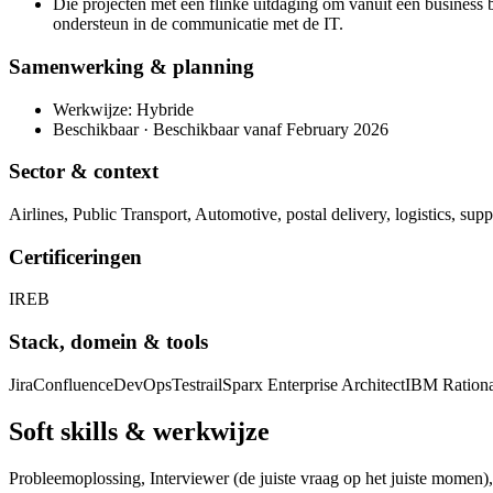
Die projecten met een flinke uitdaging om vanuit een business b
ondersteun in de communicatie met de IT.
Samenwerking & planning
Werkwijze: Hybride
Beschikbaar · Beschikbaar vanaf February 2026
Sector & context
Airlines, Public Transport, Automotive, postal delivery, logistics, suppl
Certificeringen
IREB
Stack, domein & tools
Jira
Confluence
DevOps
Testrail
Sparx Enterprise Architect
IBM Rationa
Soft skills & werkwijze
Probleemoplossing, Interviewer (de juiste vraag op het juiste momen),