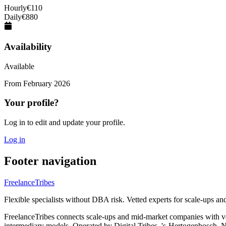
Hourly
€
110
Daily
€
880
Availability
Available
From
February 2026
Your profile?
Log in to edit and update your profile.
Log in
Footer navigation
FreelanceTribes
Flexible specialists without DBA risk. Vetted experts for scale-ups a
FreelanceTribes connects scale-ups and mid-market companies with 
intermediary models. Operated by Digital Tribes, 's-Hertogenbosch, N