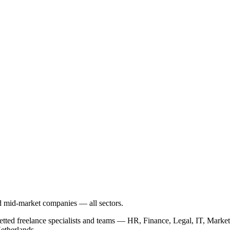
nd mid-market companies — all sectors.
vetted freelance specialists and teams — HR, Finance, Legal, IT, Ma
etherlands.