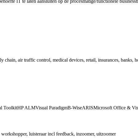
ehoefte IT te laten aansluiten op de procesmatige/functionele businessb
y chain, air traffic control, medical devices, retail, insurances, banks, 
l Toolkit
HP ALM
Visual Paradigm
B-Wise
ARIS
Microsoft Office & Vis
 workshopper, luisteraar incl feedback, inzoomer, uitzoomer