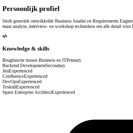
Persoonlijk profiel
Sterk generiek ontwikkelde Business Analist en Requirements Engineer
maar analyse, interview- en workshop technieken om alle detail voor he
Knowledge & skills
Brugfunctie tussen Business en IT
Primary
Backend Development
Secondary
Jira
Experienced
Confluence
Experienced
DevOps
Experienced
Testrail
Experienced
Sparx Enterprise Architect
Experienced