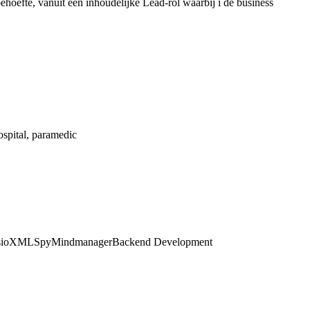
ehoefte, vanuit een inhoudelijke Lead-rol waarbij i de business
hospital, paramedic
io
XMLSpy
Mindmanager
Backend Development